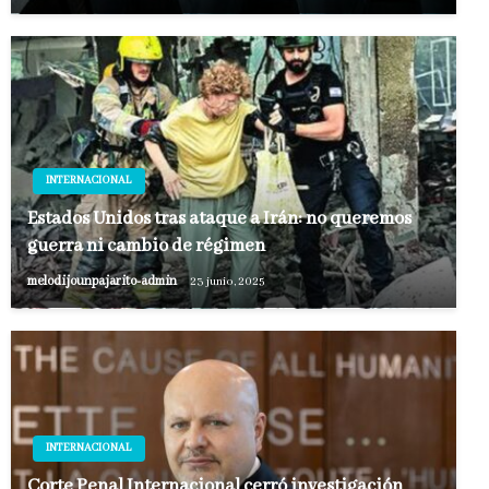
INTERNACIONAL
Estados Unidos tras ataque a Irán: no queremos
guerra ni cambio de régimen
melodijounpajarito-admin
23 junio, 2025
INTERNACIONAL
Corte Penal Internacional cerró investigación