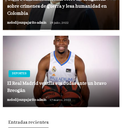
sobre crímenes de guerra y lesa humanidad en
Colombia
melodijounpajarito-admin
28 julio, 2022
DEPORTES
El Real Madrid ventila sus dudas ante un bravo
Breogán
melodijounpajarito-admin
17 marzo, 2022
Entradas recientes