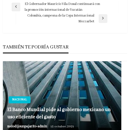
Navegación
El Gobernador Mauricio Vila Dosal continuará con
Entrada
la promoción internacional de Yucatán
de
anterior
Colombia, campeona de la Copa Internacional
entradas
Entrada
Mozzarbet
siguiente
TAMBIÉN TE PODRÍA GUSTAR
NACIONAL
El Banco Mundial pide al gobierno mexicano un
uso eficiente del gasto
melodijounpajarito-admin
15 octubre, 2021