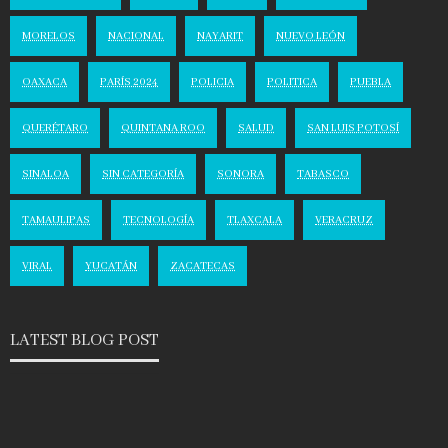
MORELOS
NACIONAL
NAYARIT
NUEVO LEÓN
OAXACA
PARÍS 2024
POLICIA
POLITICA
PUEBLA
QUERÉTARO
QUINTANA ROO
SALUD
SAN LUIS POTOSÍ
SINALOA
SIN CATEGORÍA
SONORA
TABASCO
TAMAULIPAS
TECNOLOGÍA
TLAXCALA
VERACRUZ
VIRAL
YUCATÁN
ZACATECAS
LATEST BLOG POST