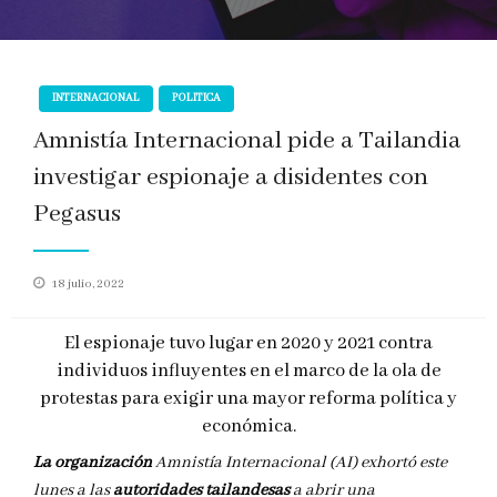
INTERNACIONAL
POLITICA
Amnistía Internacional pide a Tailandia
investigar espionaje a disidentes con
Pegasus
Publicado
18 julio, 2022
en
El espionaje tuvo lugar en 2020 y 2021 contra
individuos influyentes en el marco de la ola de
protestas para exigir una mayor reforma política y
económica.
La organización
Amnistía Internacional (AI) exhortó este
lunes a las
autoridades tailandesas
a abrir una