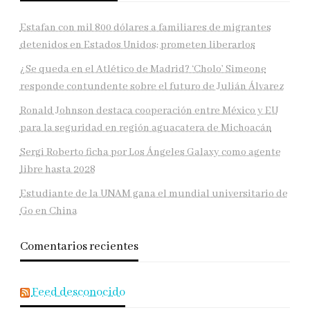
Estafan con mil 800 dólares a familiares de migrantes
detenidos en Estados Unidos; prometen liberarlos
¿Se queda en el Atlético de Madrid? ‘Cholo’ Simeone
responde contundente sobre el futuro de Julián Álvarez
Ronald Johnson destaca cooperación entre México y EU
para la seguridad en región aguacatera de Michoacán
Sergi Roberto ficha por Los Ángeles Galaxy como agente
libre hasta 2028
Estudiante de la UNAM gana el mundial universitario de
Go en China
Comentarios recientes
Feed desconocido