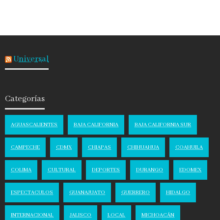
Universal
Categorías
AGUASCALIENTES
BAJA CALIFORNIA
BAJA CALIFORNIA SUR
CAMPECHE
CDMX
CHIAPAS
CHIHUAHUA
COAHUILA
COLIMA
CULTURAL
DEPORTES
DURANGO
EDOMEX
ESPECTACULOS
GUANAJUATO
GUERRERO
HIDALGO
INTERNACIONAL
JALISCO
LOCAL
MICHOACÁN