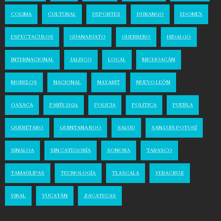
COLIMA
CULTURAL
DEPORTES
DURANGO
EDOMEX
ESPECTACULOS
GUANAJUATO
GUERRERO
HIDALGO
INTERNACIONAL
JALISCO
LOCAL
MICHOACÁN
MORELOS
NACIONAL
NAYARIT
NUEVO LEÓN
OAXACA
PARÍS 2024
POLICIA
POLITICA
PUEBLA
QUERÉTARO
QUINTANA ROO
SALUD
SAN LUIS POTOSÍ
SINALOA
SIN CATEGORÍA
SONORA
TABASCO
TAMAULIPAS
TECNOLOGÍA
TLAXCALA
VERACRUZ
VIRAL
YUCATÁN
ZACATECAS