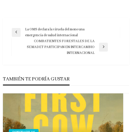
Navegación
La OMS declara la viruela del mono una
Entrada
emergencia de salud internacional
de
anterior
COMBATIENTES FORESTALES DE LA
entradas
SEMADET PARTICIPAN EN INTERCAMBIO
Entrada
INTERNACIONAL
siguiente
TAMBIÉN TE PODRÍA GUSTAR