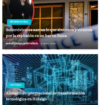
INTERNACIONAL
Sobrevivientes narran lo que sintieron y vivieron
por la explosión en un bar en Suiza
melodijounpajarito-admin
2 enero, 2026
CULTURAL
Alistan foro internacional de transformación
tecnológica en Hidalgo