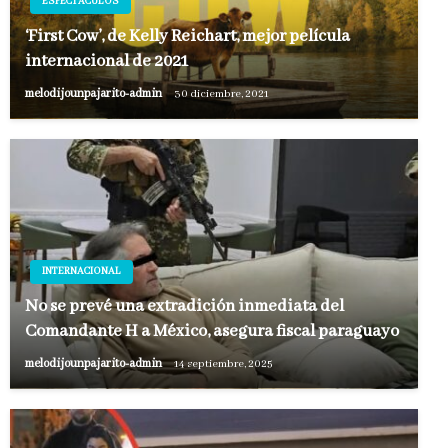
ESPECTACULOS
‘First Cow’, de Kelly Reichart, mejor película
internacional de 2021
melodijounpajarito-admin
30 diciembre, 2021
INTERNACIONAL
No se prevé una extradición inmediata del
Comandante H a México, asegura fiscal paraguayo
melodijounpajarito-admin
14 septiembre, 2025