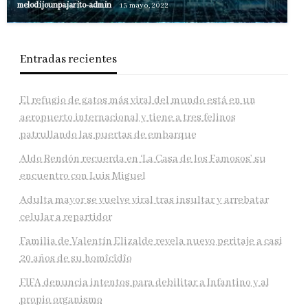
melodijounpajarito-admin
13 mayo, 2022
Entradas recientes
El refugio de gatos más viral del mundo está en un
aeropuerto internacional y tiene a tres felinos
patrullando las puertas de embarque
Aldo Rendón recuerda en ‘La Casa de los Famosos’ su
encuentro con Luis Miguel
Adulta mayor se vuelve viral tras insultar y arrebatar
celular a repartidor
Familia de Valentín Elizalde revela nuevo peritaje a casi
20 años de su homîcîdîo
FIFA denuncia intentos para debilitar a Infantino y al
propio organismo