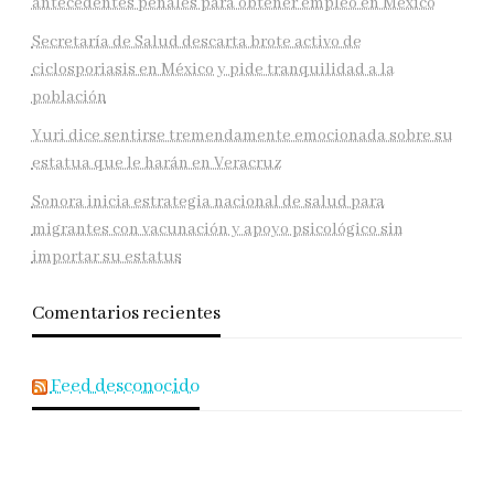
antecedentes penales para obtener empleo en México
Secretaría de Salud descarta brote activo de
ciclosporiasis en México y pide tranquilidad a la
población
Yuri dice sentirse tremendamente emocionada sobre su
estatua que le harán en Veracruz
Sonora inicia estrategia nacional de salud para
migrantes con vacunación y apoyo psicológico sin
importar su estatus
Comentarios recientes
Feed desconocido