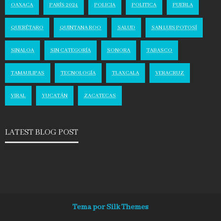
OAXACA
PARÍS 2024
POLICIA
POLITICA
PUEBLA
QUERÉTARO
QUINTANA ROO
SALUD
SAN LUIS POTOSÍ
SINALOA
SIN CATEGORÍA
SONORA
TABASCO
TAMAULIPAS
TECNOLOGÍA
TLAXCALA
VERACRUZ
VIRAL
YUCATÁN
ZACATECAS
LATEST BLOG POST
Tema por Silk Themes