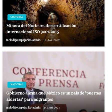
CULTURAL
Minera del Norte recibe certificación
internacional ISO 9001-2015
melodijounpajarito-admin
12 abril, 2022
NACIONAL
Gobierno afirma que México es un país de "puertas
abiertas" para migrantes
melodijounpajarito-admin
24 abril, 2023