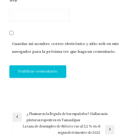
Web
Guardar mi nombre, correo electrónico y sitio web en este
navegador para la próxima vez que haga un comentario.
Navegación
¿Plasmaron la llegada de los españoles? Hallan más
Entrada
pinturas rupestres en Tamaulipas
de
anterior
La tasa de desempleo de México cae al 3,2 % en el
entradas
Entrada
segundo trimestre de 2022
siguiente