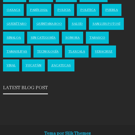
OAXACA
PARÍS 2024
POLICIA
POLITICA
PUEBLA
QUERÉTARO
QUINTANA ROO
SALUD
SAN LUIS POTOSÍ
SINALOA
SIN CATEGORÍA
SONORA
TABASCO
TAMAULIPAS
TECNOLOGÍA
TLAXCALA
VERACRUZ
VIRAL
YUCATÁN
ZACATECAS
LATEST BLOG POST
Tema por Silk Themes