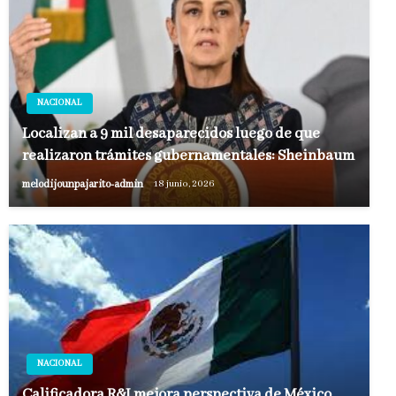
NACIONAL
Localizan a 9 mil desaparecidos luego de que
realizaron trámites gubernamentales: Sheinbaum
melodijounpajarito-admin
18 junio, 2026
NACIONAL
Calificadora R&I mejora perspectiva de México