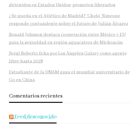
detenidos en Estados Unidos; prometen liberarlos
¿Se queda en el Atlético de Madrid? ‘Cholo’ Simeone
responde contundente sobre el futuro de Julián Álvarez
Ronald Johnson destaca cooperación entre México y EU
para la seguridad en región aguacatera de Michoacán
Sergi Roberto ficha por Los Ángeles Galaxy como agente
libre hasta 2028
Estudiante de la UNAM gana el mundial universitario de
Go en China
Comentarios recientes
Feed desconocido