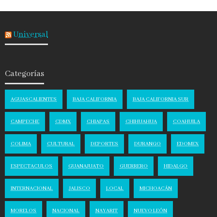
Universal
Categorías
AGUASCALIENTES
BAJA CALIFORNIA
BAJA CALIFORNIA SUR
CAMPECHE
CDMX
CHIAPAS
CHIHUAHUA
COAHUILA
COLIMA
CULTURAL
DEPORTES
DURANGO
EDOMEX
ESPECTACULOS
GUANAJUATO
GUERRERO
HIDALGO
INTERNACIONAL
JALISCO
LOCAL
MICHOACÁN
MORELOS
NACIONAL
NAYARIT
NUEVO LEÓN