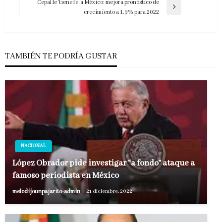
anterior
Cepal le ‘tiene fe’ a México: mejora pronóstico de
entradas
Entrada
crecimiento a 1.9% para 2022
siguiente
TAMBIÉN TE PODRÍA GUSTAR
NACIONAL
López Obrador pide investigar “a fondo” ataque a
famoso periodista en México
melodijounpajarito-admin
21 diciembre, 2022