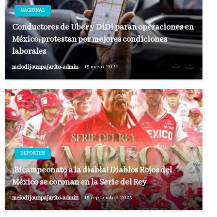
NACIONAL
Conductores de Uber y DiDi paran operaciones en
México; protestan por mejores condiciones
laborales
melodijounpajarito-admin
15 mayo, 2026
DEPORTES
¡Bicampeonato a la diabla! Diablos Rojos del
México se coronan en la Serie del Rey
melodijounpajarito-admin
15 septiembre, 2025