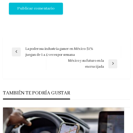
Navegación
La poderosa industria gamer en México: 51%
Entrada
juegan de 1 a 4 veces por semana
de
anterior
México y su futuro en la
entradas
Entrada
encrucijada
siguiente
TAMBIÉN TE PODRÍA GUSTAR