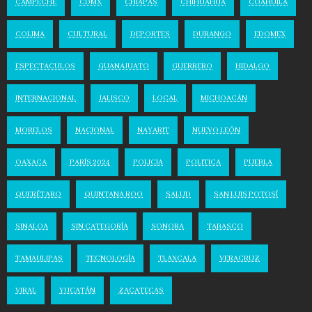
CAMPECHE
CDMX
CHIAPAS
CHIHUAHUA
COAHUILA
COLIMA
CULTURAL
DEPORTES
DURANGO
EDOMEX
ESPECTACULOS
GUANAJUATO
GUERRERO
HIDALGO
INTERNACIONAL
JALISCO
LOCAL
MICHOACÁN
MORELOS
NACIONAL
NAYARIT
NUEVO LEÓN
OAXACA
PARÍS 2024
POLICIA
POLITICA
PUEBLA
QUERÉTARO
QUINTANA ROO
SALUD
SAN LUIS POTOSÍ
SINALOA
SIN CATEGORÍA
SONORA
TABASCO
TAMAULIPAS
TECNOLOGÍA
TLAXCALA
VERACRUZ
VIRAL
YUCATÁN
ZACATECAS