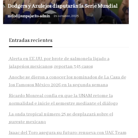
Dodgers y Azulejos disputarán la Serie Mundial
melodijounpajarito-admin
21 octubre, 2025
Entradas recientes
Alerta en EE.UU. por brote de salmonela ligado a
jalapeños mexicanos; reportan 345 casos
Anoche se dieron a conocer los nominados de La Casa de
los Famosos México 2026 en la segunda semana
Ricardo Monreal confía en que la UNAM retome la
normalidad e inicie el semestre mediante el diálogo
La onda tropical número 25 se desplazará sobre el
sureste mexicano
Isaac del Toro asegura su futuro: renueva con UAE Team