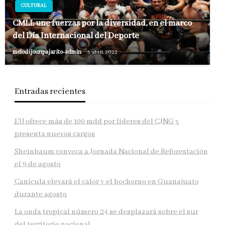
CULTURAL
CMLL une fuerzas por la diversidad, en el marco
del Día Internacional del Deporte
melodijounpajarito-admin
5 abril, 2022
Entradas recientes
EU ofrece más de 100 mdd por líderes del CJNG y
presenta nuevos cargos
Sheinbaum convoca a Jornada Nacional de Reforestación
el 9 de agosto
Canícula elevará el calor y el bochorno en Guanajuato
durante agosto
La onda tropical número 24 se desplazará sobre el sur
del territorio nacional