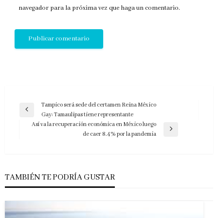
navegador para la próxima vez que haga un comentario.
Navegación
Tampico será sede del certamen Reina México
Entrada
Gay: Tamaulipas tiene representante
de
anterior
Así va la recuperación económica en México luego
entradas
Entrada
de caer 8.4% por la pandemia
siguiente
TAMBIÉN TE PODRÍA GUSTAR