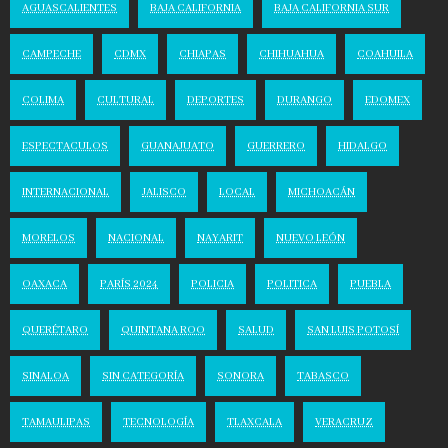
AGUASCALIENTES
BAJA CALIFORNIA
BAJA CALIFORNIA SUR
CAMPECHE
CDMX
CHIAPAS
CHIHUAHUA
COAHUILA
COLIMA
CULTURAL
DEPORTES
DURANGO
EDOMEX
ESPECTACULOS
GUANAJUATO
GUERRERO
HIDALGO
INTERNACIONAL
JALISCO
LOCAL
MICHOACÁN
MORELOS
NACIONAL
NAYARIT
NUEVO LEÓN
OAXACA
PARÍS 2024
POLICIA
POLITICA
PUEBLA
QUERÉTARO
QUINTANA ROO
SALUD
SAN LUIS POTOSÍ
SINALOA
SIN CATEGORÍA
SONORA
TABASCO
TAMAULIPAS
TECNOLOGÍA
TLAXCALA
VERACRUZ