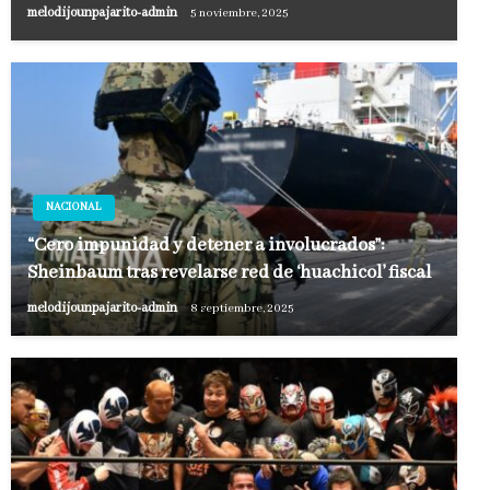
melodijounpajarito-admin
5 noviembre, 2025
NACIONAL
“Cero impunidad y detener a involucrados”:
Sheinbaum tras revelarse red de ‘huachicol’ fiscal
melodijounpajarito-admin
8 septiembre, 2025