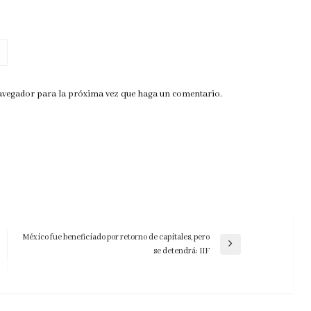
navegador para la próxima vez que haga un comentario.
México fue beneficiado por retorno de capitales, pero
Entrada
se detendrá: IIF
siguiente