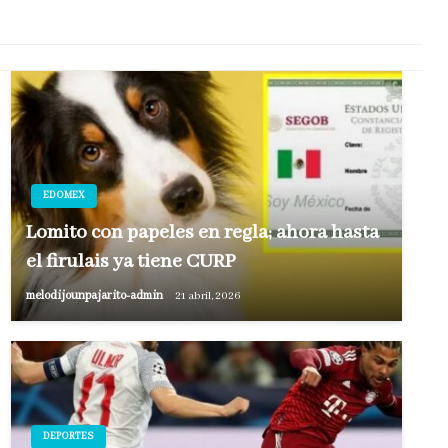
EDOMEX
Lomito con papeles en regla; ahora hasta
el firulais ya tiene CURP
melodijounpajarito-admin
21 abril, 2026
DEPORTES