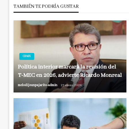
entradas
TAMBIÉN TE PODRÍA GUSTAR
CDMX
Política interior marcará la revisión del
T-MEC en 2026, advierte Ricardo Monreal
melodijounpajarito-admin
27 enero, 2026