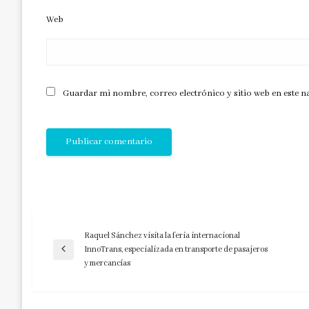
Web
Guardar mi nombre, correo electrónico y sitio web en este 
Raquel Sánchez visita la feria internacional
Navegación
InnoTrans, especializada en transporte de pasajeros
Entrada
y mercancías
anterior
de