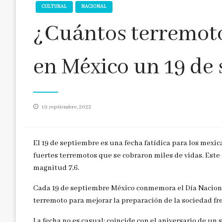
CULTURAL
NACIONAL
¿Cuántos terremoto
en México un 19 de
Publicado
19 septiembre, 2022
en
El 19 de septiembre es una fecha fatídica para los mexic
fuertes terremotos que se cobraron miles de vidas. Este 
magnitud 7,6.
Cada 19 de septiembre México conmemora el Día Naciona
terremoto para mejorar la preparación de la sociedad fre
La fecha no es casual: coincide con el aniversario de u