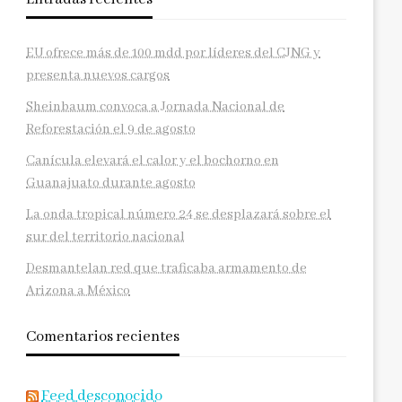
EU ofrece más de 100 mdd por líderes del CJNG y
presenta nuevos cargos
Sheinbaum convoca a Jornada Nacional de
Reforestación el 9 de agosto
Canícula elevará el calor y el bochorno en
Guanajuato durante agosto
La onda tropical número 24 se desplazará sobre el
sur del territorio nacional
Desmantelan red que traficaba armamento de
Arizona a México
Comentarios recientes
Feed desconocido