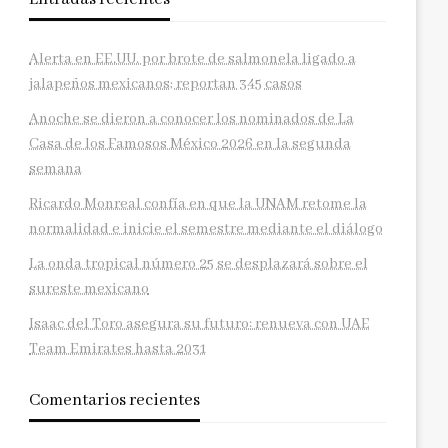
Alerta en EE.UU. por brote de salmonela ligado a
jalapeños mexicanos; reportan 345 casos
Anoche se dieron a conocer los nominados de La
Casa de los Famosos México 2026 en la segunda
semana
Ricardo Monreal confía en que la UNAM retome la
normalidad e inicie el semestre mediante el diálogo
La onda tropical número 25 se desplazará sobre el
sureste mexicano
Isaac del Toro asegura su futuro: renueva con UAE
Team Emirates hasta 2031
Comentarios recientes