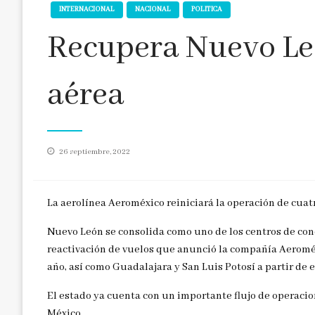
INTERNACIONAL
NACIONAL
POLITICA
Recupera Nuevo Le
aérea
Publicado
26 septiembre, 2022
en
La aerolínea Aeroméxico reiniciará la operación de cuatr
Nuevo León se consolida como uno de los centros de con
reactivación de vuelos que anunció la compañía Aeroméxi
año, así como Guadalajara y San Luis Potosí a partir de 
El estado ya cuenta con un importante flujo de operacio
México.