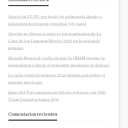
Alerta en EE.UU. por brote de salmonela ligado a
jalapeños mexicanos; reportan 345 casos
Anoche se dieron a conocer los nominados de La
Casa de los Famosos México 2026 en la segunda
semana
Ricardo Monreal confía en que la UNAM retome la
normalidad e inicie el semestre mediante el diálogo
La onda tropical número 25 se desplazará sobre el
sureste mexicano
Isaac del Toro asegura su futuro: renueva con UAE
Team Emirates hasta 2031
Comentarios recientes