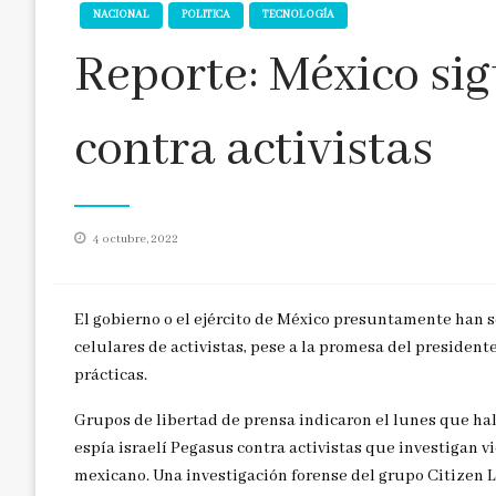
NACIONAL
POLITICA
TECNOLOGÍA
Reporte: México si
contra activistas
Publicado
4 octubre, 2022
en
El gobierno o el ejército de México presuntamente han 
celulares de activistas, pese a la promesa del presiden
prácticas.
Grupos de libertad de prensa indicaron el lunes que hal
espía israelí Pegasus contra activistas que investigan v
mexicano. Una investigación forense del grupo Citizen L