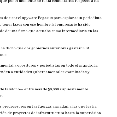
o que por el momento no tenía comentarios respecto a los
s de usar el spyware Pegasus para espiar a un periodista,
no tener lazos con ese hombre. El empresario ha sido
o de una firma que actuaba como intermediaria en las
 ha dicho que dos gobiernos anteriores gastaron 61
asus.
mental a opositores y periodistas en todo el mundo. La
 venden a entidades gubernamentales examinadas y
s de teléfono— entre más de 50,000 supuestamente
e.
predecesores en las fuerzas armadas, a las que les ha
ión de proyectos de infraestructura hasta la supervisión