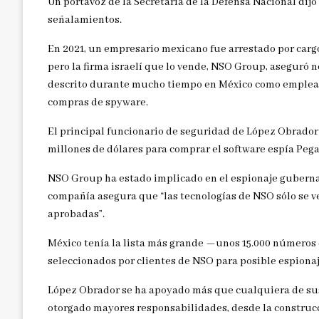
Un portavoz de la Secretaría de la Defensa Nacional dij
señalamientos.
En 2021, un empresario mexicano fue arrestado por cargo
pero la firma israelí que lo vende, NSO Group, aseguró 
descrito durante mucho tiempo en México como emplead
compras de spyware.
El principal funcionario de seguridad de López Obrador
millones de dólares para comprar el software espía Peg
NSO Group ha estado implicado en el espionaje guberna
compañía asegura que “las tecnologías de NSO sólo se
aprobadas”.
México tenía la lista más grande —unos 15.000 número
seleccionados por clientes de NSO para posible espionaj
López Obrador se ha apoyado más que cualquiera de sus 
otorgado mayores responsabilidades, desde la construcc