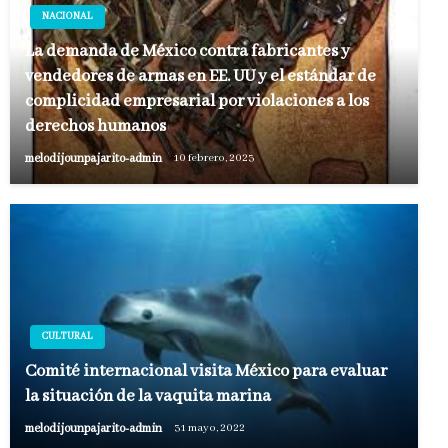
NACIONAL
La demanda de México contra fabricantes y
vendedores de armas en EE. UU y el estándar de
complicidad empresarial por violaciones a los
derechos humanos
melodijounpajarito-admin
10 febrero, 2023
CULTURAL
Comité internacional visita México para evaluar
la situación de la vaquita marina
melodijounpajarito-admin
31 mayo, 2022