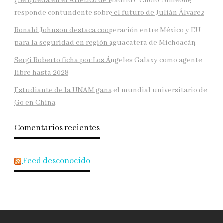
¿Se queda en el Atlético de Madrid? ‘Cholo’ Simeone
responde contundente sobre el futuro de Julián Álvarez
Ronald Johnson destaca cooperación entre México y EU
para la seguridad en región aguacatera de Michoacán
Sergi Roberto ficha por Los Ángeles Galaxy como agente
libre hasta 2028
Estudiante de la UNAM gana el mundial universitario de
Go en China
Comentarios recientes
Feed desconocido