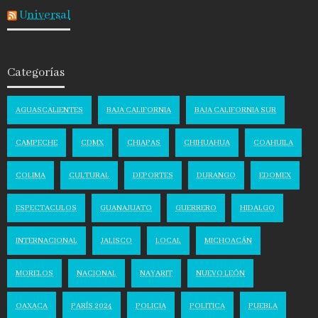
Universal
Categorías
AGUASCALIENTES
BAJA CALIFORNIA
BAJA CALIFORNIA SUR
CAMPECHE
CDMX
CHIAPAS
CHIHUAHUA
COAHUILA
COLIMA
CULTURAL
DEPORTES
DURANGO
EDOMEX
ESPECTACULOS
GUANAJUATO
GUERRERO
HIDALGO
INTERNACIONAL
JALISCO
LOCAL
MICHOACÁN
MORELOS
NACIONAL
NAYARIT
NUEVO LEÓN
OAXACA
PARÍS 2024
POLICIA
POLITICA
PUEBLA