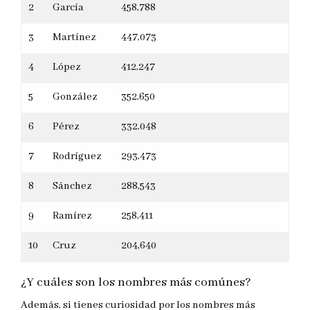
2
García
458,788
3
Martínez
447,073
4
López
412,247
5
González
352,650
6
Pérez
332,048
7
Rodríguez
293,473
8
Sánchez
288,543
9
Ramírez
258,411
10
Cruz
204,640
¿Y cuáles son los nombres más comúnes?
Además, si tienes curiosidad por los nombres más