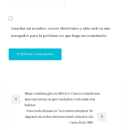
Guardar mi nombre, correo electrónico y sitio web en este
navegador para la próxima vez que haga un comentario.
Navegación
Muse confirma gira en México: Conoce cuándo son
sus conciertos, en qué ciudades y todo sobre los
de
Entrada
boletos
anterior
entradas
Venezuela denuncia “crecientes intentos” de
imponer un orden internacional contrario a la
Entrada
Carta de la ONU
siguiente