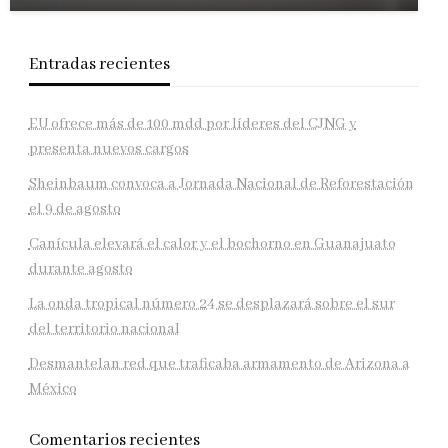
Entradas recientes
EU ofrece más de 100 mdd por líderes del CJNG y
presenta nuevos cargos
Sheinbaum convoca a Jornada Nacional de Reforestación
el 9 de agosto
Canícula elevará el calor y el bochorno en Guanajuato
durante agosto
La onda tropical número 24 se desplazará sobre el sur
del territorio nacional
Desmantelan red que traficaba armamento de Arizona a
México
Comentarios recientes