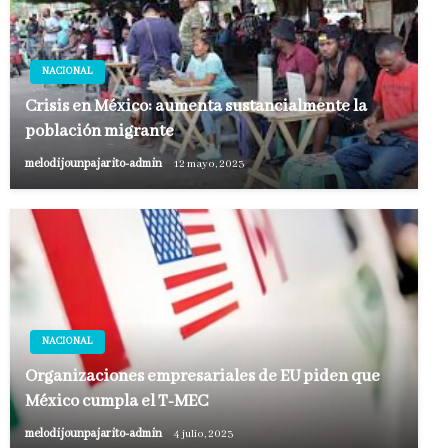
NACIONAL
Crisis en México: aumenta sustancialmente la
población migrante
melodijounpajarito-admin
12 mayo, 2023
NACIONAL
Organizaciones empresariales de EU piden que
México cumpla el T-MEC
melodijounpajarito-admin
4 julio, 2023