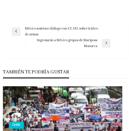
Navegación
México sostiene diálogo con EE.UU. sobre tráfico
Entrada
de armas
de
anterior
Ingresarán a México grupos de Mariposa
entradas
Entrada
Monarca
siguiente
TAMBIÉN TE PODRÍA GUSTAR
CDMX