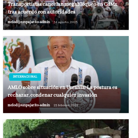
Transportistas cancelan megabloqueo en CdMx
tras acuerdo con autoridades
melodijounpajarito-admin
31 agosto, 2025
INTERNACIONAL
AMLO sobre situación en Ucrania: La postura es
rechazar, condenar cualquier invasión
melodijounpajarito-admin
25 febrero, 2022