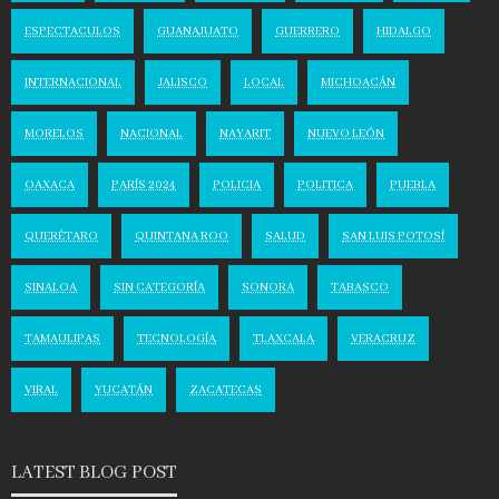
ESPECTACULOS
GUANAJUATO
GUERRERO
HIDALGO
INTERNACIONAL
JALISCO
LOCAL
MICHOACÁN
MORELOS
NACIONAL
NAYARIT
NUEVO LEÓN
OAXACA
PARÍS 2024
POLICIA
POLITICA
PUEBLA
QUERÉTARO
QUINTANA ROO
SALUD
SAN LUIS POTOSÍ
SINALOA
SIN CATEGORÍA
SONORA
TABASCO
TAMAULIPAS
TECNOLOGÍA
TLAXCALA
VERACRUZ
VIRAL
YUCATÁN
ZACATECAS
LATEST BLOG POST