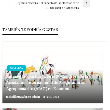
entradas
“piñata electoral”: el impacto de las elecciones de
Entrada
EE UU al sur de la frontera
siguiente
TAMBIÉN TE PODRÍA GUSTAR
CULTURAL
Agroseguro participa en el 36 Congreso de la
Asociación Internacional de Aseguradores
Agropecuarios (AIAG) en Estambul
melodijounpajarito-admin
11 junio, 2022