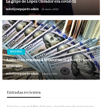
La gripe de López Obrador era covid-19
melodijounpajarito-admin
12 enero, 2022
NACIONAL
Aumentan remesas a México un 11,4% en primer
trimestre
melodijounpajarito-admin
3 mayo, 2023
Entradas recientes
Estafan con mil 800 dólares a familiares de migrantes