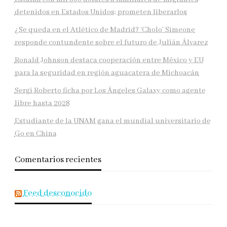
detenidos en Estados Unidos; prometen liberarlos
¿Se queda en el Atlético de Madrid? ‘Cholo’ Simeone
responde contundente sobre el futuro de Julián Álvarez
Ronald Johnson destaca cooperación entre México y EU
para la seguridad en región aguacatera de Michoacán
Sergi Roberto ficha por Los Ángeles Galaxy como agente
libre hasta 2028
Estudiante de la UNAM gana el mundial universitario de
Go en China
Comentarios recientes
Feed desconocido