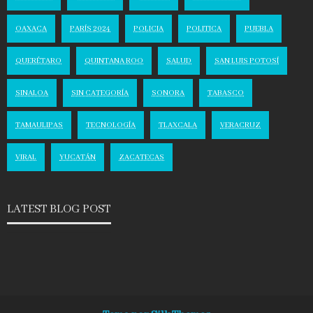
OAXACA
PARÍS 2024
POLICIA
POLITICA
PUEBLA
QUERÉTARO
QUINTANA ROO
SALUD
SAN LUIS POTOSÍ
SINALOA
SIN CATEGORÍA
SONORA
TABASCO
TAMAULIPAS
TECNOLOGÍA
TLAXCALA
VERACRUZ
VIRAL
YUCATÁN
ZACATECAS
LATEST BLOG POST