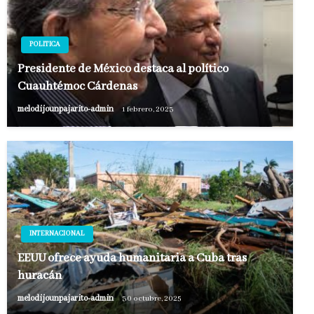
POLITICA
Presidente de México destaca al político
Cuauhtémoc Cárdenas
melodijounpajarito-admin
1 febrero, 2023
INTERNACIONAL
EEUU ofrece ayuda humanitaria a Cuba tras
huracán
melodijounpajarito-admin
30 octubre, 2025