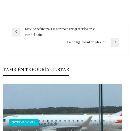
Navegación
México refuerza sus controles migratorios en el
Entrada
sur del país
de
anterior
La desigualdad en México
Entrada
entradas
siguiente
TAMBIÉN TE PODRÍA GUSTAR
INTERNACIONAL