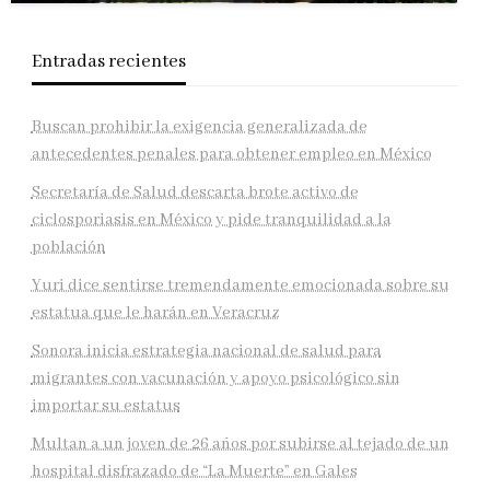
Entradas recientes
Buscan prohibir la exigencia generalizada de
antecedentes penales para obtener empleo en México
Secretaría de Salud descarta brote activo de
ciclosporiasis en México y pide tranquilidad a la
población
Yuri dice sentirse tremendamente emocionada sobre su
estatua que le harán en Veracruz
Sonora inicia estrategia nacional de salud para
migrantes con vacunación y apoyo psicológico sin
importar su estatus
Multan a un joven de 26 años por subirse al tejado de un
hospital disfrazado de “La Muerte” en Gales