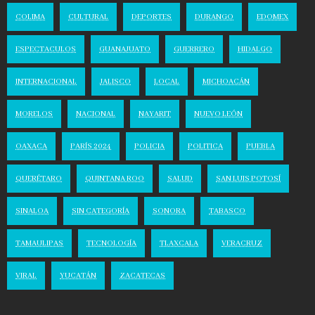
COLIMA
CULTURAL
DEPORTES
DURANGO
EDOMEX
ESPECTACULOS
GUANAJUATO
GUERRERO
HIDALGO
INTERNACIONAL
JALISCO
LOCAL
MICHOACÁN
MORELOS
NACIONAL
NAYARIT
NUEVO LEÓN
OAXACA
PARÍS 2024
POLICIA
POLITICA
PUEBLA
QUERÉTARO
QUINTANA ROO
SALUD
SAN LUIS POTOSÍ
SINALOA
SIN CATEGORÍA
SONORA
TABASCO
TAMAULIPAS
TECNOLOGÍA
TLAXCALA
VERACRUZ
VIRAL
YUCATÁN
ZACATECAS