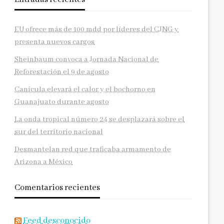
EU ofrece más de 100 mdd por líderes del CJNG y
presenta nuevos cargos
Sheinbaum convoca a Jornada Nacional de
Reforestación el 9 de agosto
Canícula elevará el calor y el bochorno en
Guanajuato durante agosto
La onda tropical número 24 se desplazará sobre el
sur del territorio nacional
Desmantelan red que traficaba armamento de
Arizona a México
Comentarios recientes
Feed desconocido