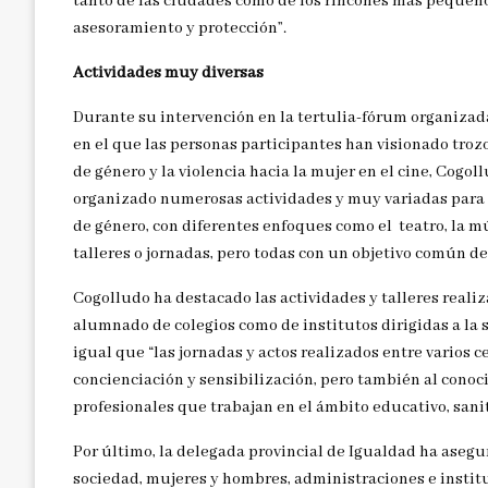
tanto de las ciudades como de los rincones más pequeños
asesoramiento y protección”.
Actividades muy diversas
Durante su intervención en la tertulia-fórum organizada 
en el que las personas participantes han visionado troz
de género y la violencia hacia la mujer en el cine, Cogol
organizado numerosas actividades y muy variadas para re
de género, con diferentes enfoques como el teatro, la mús
talleres o jornadas, pero todas con un objetivo común de 
Cogolludo ha destacado las actividades y talleres realiza
alumnado de colegios como de institutos dirigidas a la se
igual que “las jornadas y actos realizados entre varios 
concienciación y sensibilización, pero también al conoc
profesionales que trabajan en el ámbito educativo, sanita
Por último, la delegada provincial de Igualdad ha ase
sociedad, mujeres y hombres, administraciones e institu