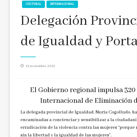
CULTURAL
INTERNACIONAL
Delegación Provinci
de Igualdad y Port
Publicado
22 noviembre, 2022
en
El Gobierno regional impulsa 320
Internacional de Eliminación d
La delegada provincial de Igualdad, Nuria Cogolludo, h
encaminadas a concienciar y sensibilizar a la ciudadaní
erradicación de la violencia contra las mujeres “porqu
sin la libertad y la igualdad de las mujeres”.