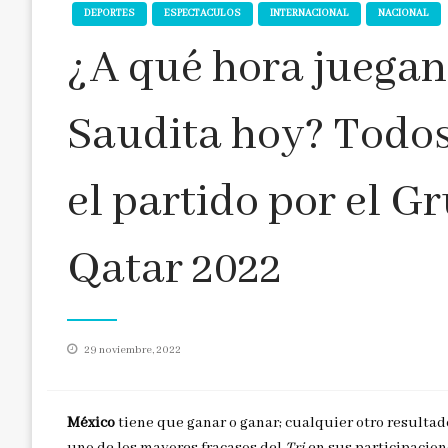
DEPORTES
ESPECTACULOS
INTERNACIONAL
NACIONAL
¿A qué hora juegan
Saudita hoy? Todos 
el partido por el G
Qatar 2022
Publicado
29 noviembre, 2022
en
México
tiene que ganar o ganar; cualquier otro resultado