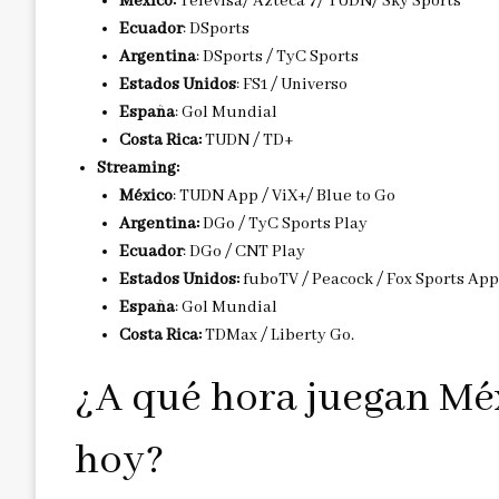
México:
Televisa/ Azteca 7/ TUDN/ Sky Sports
Ecuador
: DSports
Argentina
: DSports / TyC Sports
Estados Unidos
: FS1 / Universo
España
: Gol Mundial
Costa Rica:
TUDN / TD+
Streaming:
México
: TUDN App / ViX+/ Blue to Go
Argentina:
DGo / TyC Sports Play
Ecuador
: DGo / CNT Play
Estados Unidos:
fuboTV / Peacock / Fox Sports A
España
: Gol Mundial
Costa Rica:
TDMax / Liberty Go.
¿A qué hora juegan Méx
hoy?