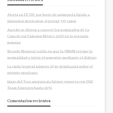
Alerta en EE.UU. por brote de salmonela ligado a
jalapeños mexicanos; reportan 345 casos
Anoche se dieron a conocer los nominados de La
Casa de los Famosos México 2026 en la segunda
semana
Ricardo Monreal confía en que la UNAM retome la
normalidad e inicie el semestre mediante el diálogo
La onda tropical número 25 se desplazará sobre el
sureste mexicano
Isaac del Toro asegura su futuro: renueva con UAE
Team Emirates hasta 2031
Comentarios recientes