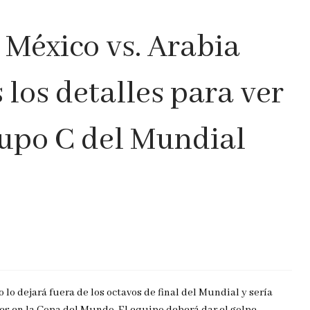
 México vs. Arabia
los detalles para ver
rupo C del Mundial
 lo dejará fuera de los octavos de final del Mundial y sería