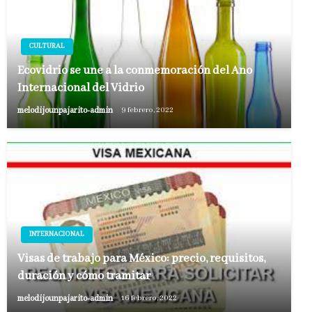
CULTURAL
Ecovidrio se une a la conmemoración del Año
Internacional del Vidrio
melodijounpajarito-admin
9 febrero, 2022
INTERNACIONAL
Visas de trabajo para México: precio, requisitos,
duración y cómo tramitar
melodijounpajarito-admin
16 febrero, 2022