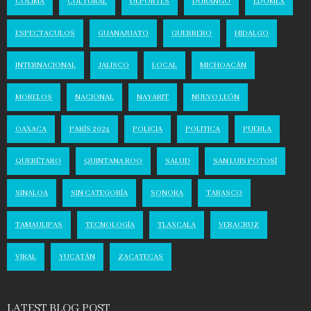
COLIMA
CULTURAL
DEPORTES
DURANGO
EDOMEX
ESPECTACULOS
GUANAJUATO
GUERRERO
HIDALGO
INTERNACIONAL
JALISCO
LOCAL
MICHOACÁN
MORELOS
NACIONAL
NAYARIT
NUEVO LEÓN
OAXACA
PARÍS 2024
POLICIA
POLITICA
PUEBLA
QUERÉTARO
QUINTANA ROO
SALUD
SAN LUIS POTOSÍ
SINALOA
SIN CATEGORÍA
SONORA
TABASCO
TAMAULIPAS
TECNOLOGÍA
TLAXCALA
VERACRUZ
VIRAL
YUCATÁN
ZACATECAS
LATEST BLOG POST