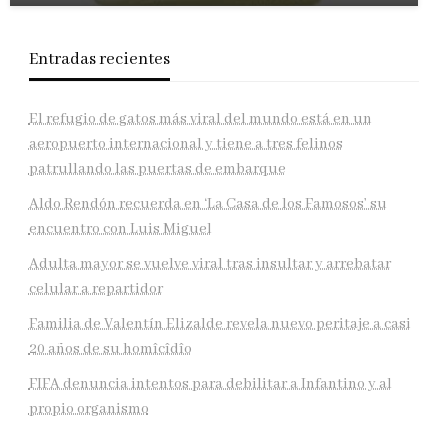
Entradas recientes
El refugio de gatos más viral del mundo está en un
aeropuerto internacional y tiene a tres felinos
patrullando las puertas de embarque
Aldo Rendón recuerda en ‘La Casa de los Famosos’ su
encuentro con Luis Miguel
Adulta mayor se vuelve viral tras insultar y arrebatar
celular a repartidor
Familia de Valentín Elizalde revela nuevo peritaje a casi
20 años de su homîcîdîo
FIFA denuncia intentos para debilitar a Infantino y al
propio organismo