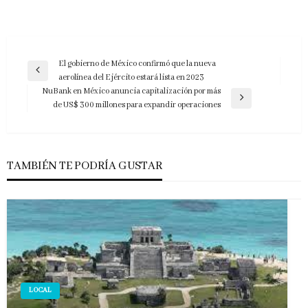
Navegación
El gobierno de México confirmó que la nueva
Entrada
aerolínea del Ejército estará lista en 2023
de
anterior
NuBank en México anuncia capitalización por más
entradas
Entrada
de US$ 300 millones para expandir operaciones
siguiente
TAMBIÉN TE PODRÍA GUSTAR
LOCAL