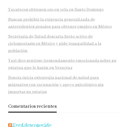
Yucatecos obtienen oro en vela en Santo Domingo
Buscan prohibir la exigencia generalizada de
antecedentes penales para obtener empleo en México
Secretaría de Salud descarta brote activo de
ciclosporiasis en México y pide tranquilidad a la
población
Yuri dice sentirse tremendamente emocionada sobre su
estatua que le harán en Veracruz
Sonora inicia estrategia nacional de salud para
migrantes con vacunación y apoyo psicológico sin
importar su estatus
Comentarios recientes
Feed desconocido