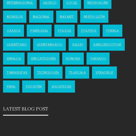
INTERNACIONAL
JALISCO
LOCAL
MICHOACÁN
MORELOS
NACIONAL
NAYARIT
NUEVO LEÓN
OAXACA
PARÍS 2024
POLICIA
POLITICA
PUEBLA
QUERÉTARO
QUINTANA ROO
SALUD
SAN LUIS POTOSÍ
SINALOA
SIN CATEGORÍA
SONORA
TABASCO
TAMAULIPAS
TECNOLOGÍA
TLAXCALA
VERACRUZ
VIRAL
YUCATÁN
ZACATECAS
LATEST BLOG POST