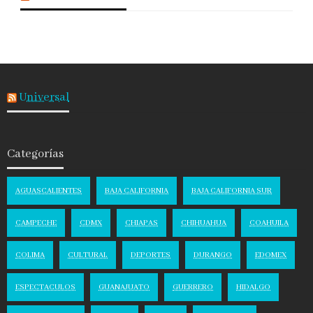
Universal
Categorías
AGUASCALIENTES
BAJA CALIFORNIA
BAJA CALIFORNIA SUR
CAMPECHE
CDMX
CHIAPAS
CHIHUAHUA
COAHUILA
COLIMA
CULTURAL
DEPORTES
DURANGO
EDOMEX
ESPECTACULOS
GUANAJUATO
GUERRERO
HIDALGO