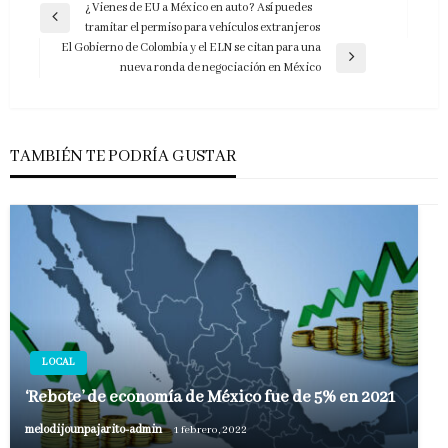
Navegación
¿Vienes de EU a México en auto? Así puedes
Entrada
tramitar el permiso para vehículos extranjeros
de
anterior
El Gobierno de Colombia y el ELN se citan para una
entradas
Entrada
nueva ronda de negociación en México
siguiente
TAMBIÉN TE PODRÍA GUSTAR
LOCAL
‘Rebote’ de economía de México fue de 5% en 2021
melodijounpajarito-admin
1 febrero, 2022