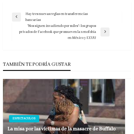
Navegación
Hay tres nuevas reglas en transferencias
Entrada
bancarias
de
anterior
“Nos siguen invadiendo por miles”: los grupos
entradas
privados de Facebook que promueven la xenofobia
Entrada
en México y EEUU
siguiente
TAMBIÉN TE PODRÍA GUSTAR
ESPECTACULOS
La misa por las víctimas de la masacre de Buffalo