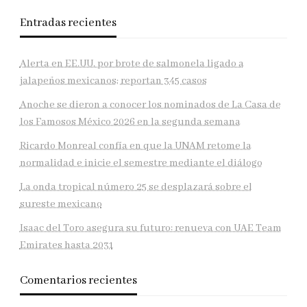
Entradas recientes
Alerta en EE.UU. por brote de salmonela ligado a
jalapeños mexicanos; reportan 345 casos
Anoche se dieron a conocer los nominados de La Casa de
los Famosos México 2026 en la segunda semana
Ricardo Monreal confía en que la UNAM retome la
normalidad e inicie el semestre mediante el diálogo
La onda tropical número 25 se desplazará sobre el
sureste mexicano
Isaac del Toro asegura su futuro: renueva con UAE Team
Emirates hasta 2031
Comentarios recientes