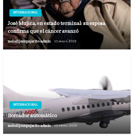
INTERNACIONAL
José Mujica, en estado terminal: su esposa
confirma que el cáncer avanzó
melodijounpajarito-admin
13 mayo, 2025
INTERNACIONAL
Borrador automático
melodijounpajarito-admin
19 enero, 2026