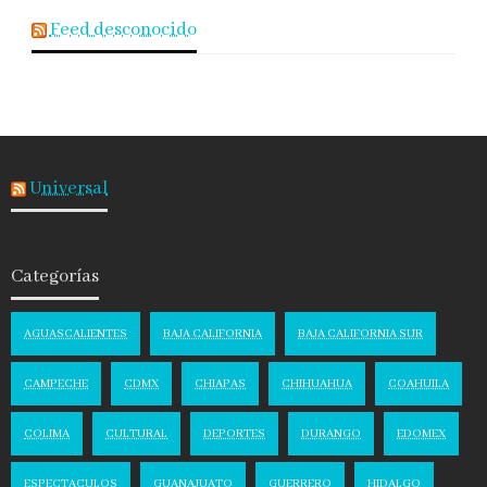
Feed desconocido
Universal
Categorías
AGUASCALIENTES
BAJA CALIFORNIA
BAJA CALIFORNIA SUR
CAMPECHE
CDMX
CHIAPAS
CHIHUAHUA
COAHUILA
COLIMA
CULTURAL
DEPORTES
DURANGO
EDOMEX
ESPECTACULOS
GUANAJUATO
GUERRERO
HIDALGO