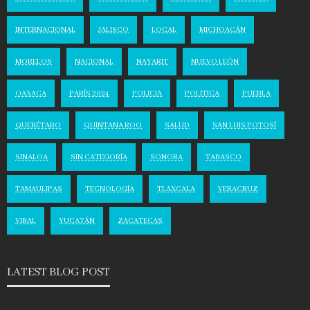
INTERNACIONAL
JALISCO
LOCAL
MICHOACÁN
MORELOS
NACIONAL
NAYARIT
NUEVO LEÓN
OAXACA
PARÍS 2024
POLICIA
POLITICA
PUEBLA
QUERÉTARO
QUINTANA ROO
SALUD
SAN LUIS POTOSÍ
SINALOA
SIN CATEGORÍA
SONORA
TABASCO
TAMAULIPAS
TECNOLOGÍA
TLAXCALA
VERACRUZ
VIRAL
YUCATÁN
ZACATECAS
LATEST BLOG POST