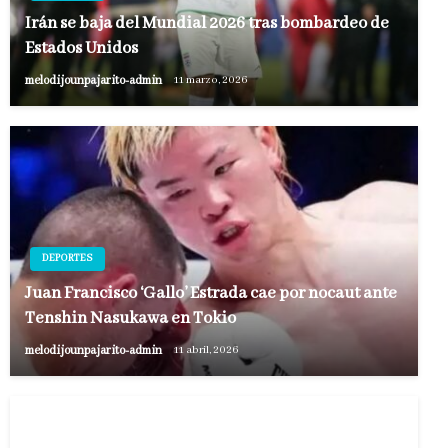
Irán se baja del Mundial 2026 tras bombardeo de
Estados Unidos
melodijounpajarito-admin
11 marzo, 2026
DEPORTES
Juan Francisco ‘Gallo’ Estrada cae por nocaut ante
Tenshin Nasukawa en Tokio
melodijounpajarito-admin
11 abril, 2026