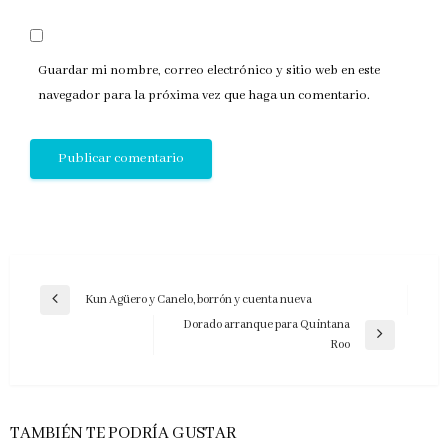
Guardar mi nombre, correo electrónico y sitio web en este
navegador para la próxima vez que haga un comentario.
Navegación
Kun Agüero y Canelo, borrón y cuenta nueva
Entrada
de
Dorado arranque para Quintana
anterior
Entrada
Roo
entradas
siguiente
TAMBIÉN TE PODRÍA GUSTAR