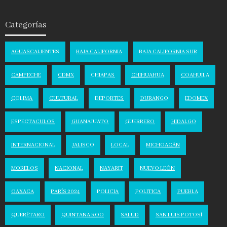
Categorías
AGUASCALIENTES
BAJA CALIFORNIA
BAJA CALIFORNIA SUR
CAMPECHE
CDMX
CHIAPAS
CHIHUAHUA
COAHUILA
COLIMA
CULTURAL
DEPORTES
DURANGO
EDOMEX
ESPECTACULOS
GUANAJUATO
GUERRERO
HIDALGO
INTERNACIONAL
JALISCO
LOCAL
MICHOACÁN
MORELOS
NACIONAL
NAYARIT
NUEVO LEÓN
OAXACA
PARÍS 2024
POLICIA
POLITICA
PUEBLA
QUERÉTARO
QUINTANA ROO
SALUD
SAN LUIS POTOSÍ