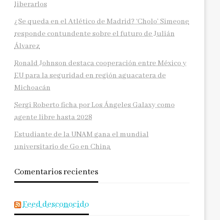
liberarlos
¿Se queda en el Atlético de Madrid? ‘Cholo’ Simeone
responde contundente sobre el futuro de Julián
Álvarez
Ronald Johnson destaca cooperación entre México y
EU para la seguridad en región aguacatera de
Michoacán
Sergi Roberto ficha por Los Ángeles Galaxy como
agente libre hasta 2028
Estudiante de la UNAM gana el mundial
universitario de Go en China
Comentarios recientes
Feed desconocido