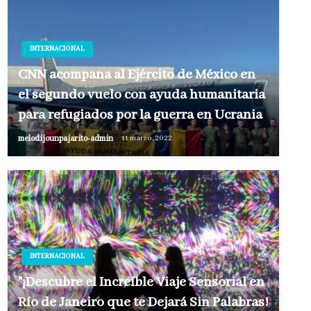
INTERNACIONAL
CNN acompaña al Ejército de México en
el segundo vuelo con ayuda humanitaria
para refugiados por la guerra en Ucrania
melodijounpajarito-admin
11 marzo, 2022
INTERNACIONAL
"¡Descubre el Increíble Viaje Sensorial en
Río de Janeiro que te Dejará Sin Palabras!