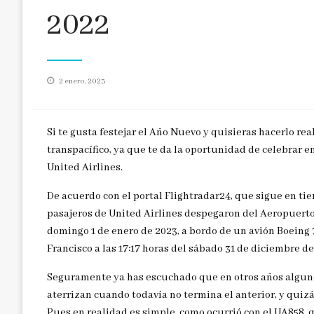
2022
Publicado
2 enero, 2023
en
Si te gusta festejar el Año Nuevo y quisieras hacerlo re
transpacífico, ya que te da la oportunidad de celebrar e
United Airlines.
De acuerdo con el portal Flightradar24, que sigue en tie
pasajeros de United Airlines despegaron del Aeropuerto I
domingo 1 de enero de 2023, a bordo de un avión Boeing 
Francisco a las 17:17 horas del sábado 31 de diciembre de
Seguramente ya has escuchado que en otros años alguno
aterrizan cuando todavía no termina el anterior, y quiz
Pues en realidad es simple, como ocurrió con el UA858, q