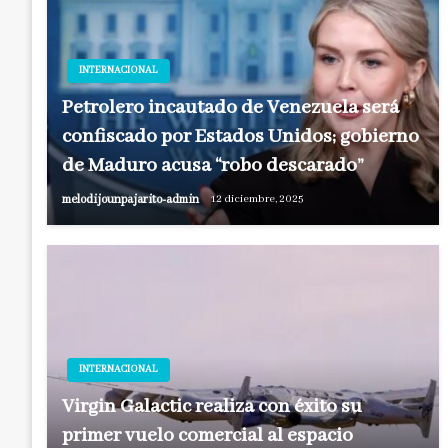
INTERNACIONAL
Petrolero incautado de Venezuela será
confiscado por Estados Unidos; gobierno
de Maduro acusa “robo descarado”
melodijounpajarito-admin
12 diciembre, 2025
INTERNACIONAL
Virgin Galactic realiza con éxito su
primer vuelo comercial al espacio