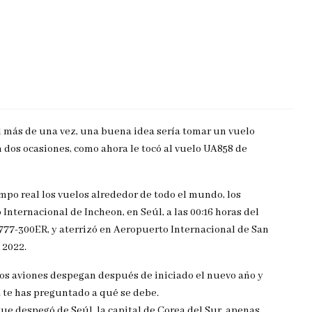
al más de una vez, una buena idea sería tomar un vuelo
n dos ocasiones, como ahora le tocó al vuelo UA858 de
mpo real los vuelos alrededor de todo el mundo, los
nternacional de Incheon, en Seúl, a las 00:16 horas del
777-300ER, y aterrizó en Aeropuerto Internacional de San
 2022.
s aviones despegan después de iniciado el nuevo año y
á te has preguntado a qué se debe.
ue despegó de Seúl, la capital de Corea del Sur, apenas