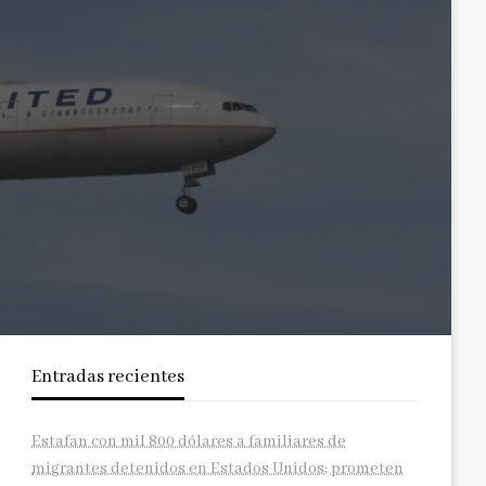
Entradas recientes
Estafan con mil 800 dólares a familiares de
migrantes detenidos en Estados Unidos; prometen