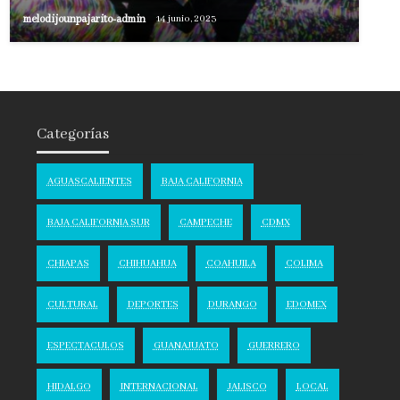
melodijounpajarito-admin
14 junio, 2023
Categorías
AGUASCALIENTES
BAJA CALIFORNIA
BAJA CALIFORNIA SUR
CAMPECHE
CDMX
CHIAPAS
CHIHUAHUA
COAHUILA
COLIMA
CULTURAL
DEPORTES
DURANGO
EDOMEX
ESPECTACULOS
GUANAJUATO
GUERRERO
HIDALGO
INTERNACIONAL
JALISCO
LOCAL