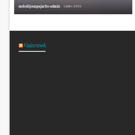
melodijounpajarito-admin
1 julio, 2023
Universal