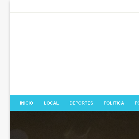
Salta
al
contenido
INICIO
LOCAL
DEPORTES
POLITICA
P