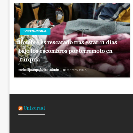
INTERNACIONAL
Hombre es rescatado tras estar 11 días
bajo los escombros por terremoto en
Turquía
melodijounpajarito-admin
18 febrero, 2023
Universal