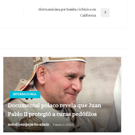
Alerta máxima por bomba ciclónica en
Entrada
California
siguiente
INTERNACIONAL
Documental polaco revela que Juan
Pablo II protegió a curas pedófilos
melodijounpajarito-admin
7 marzo, 2023