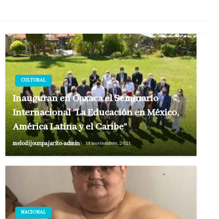
CULTURAL
Inauguran en Oaxaca el Seminario
Internacional “La Educación en México,
América Latina y el Caribe”
melodijounpajarito-admin
11 noviembre, 2021
NACIONAL