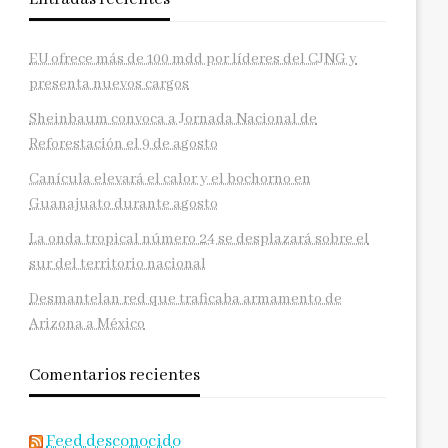
EU ofrece más de 100 mdd por líderes del CJNG y
presenta nuevos cargos
Sheinbaum convoca a Jornada Nacional de
Reforestación el 9 de agosto
Canícula elevará el calor y el bochorno en
Guanajuato durante agosto
La onda tropical número 24 se desplazará sobre el
sur del territorio nacional
Desmantelan red que traficaba armamento de
Arizona a México
Comentarios recientes
Feed desconocido