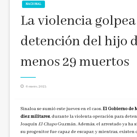
NACIONAL
La violencia golpea
detención del hijo d
menos 29 muertos
Publicado
6 enero, 2023
en
Sinaloa se sumió este jueves en el caos.
El Gobierno de M
diez militares
, durante la violenta operación para dete
Joaquín
El Chapo
Guzmán. Además, el arrestado ya ha si
su progenitor fue capaz de escapar; y mientras, existen 