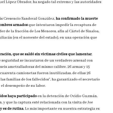
el López Obrador, ha negado tal extremo y las autoridades
uis Cresencio Sandoval González,
ha confirmado la muerte
s hombres armados
que intentaron impedir la recaptura de
 de la fracción de Los Menores, afín al Cártel de Sinaloa,
uliacán (en el noroeste del estado), en una operación que
ración, que se saldó sin víctimas civiles que lamentar
,
e seguridad se incautaron de un verdadero arsenal con
s seis ametralladoras del mismo calibre, 26 armas y 13
 cuarenta camionetas fueron inutilizadas, de ellas 26
as familias de los fallecidos”, ha garantizado el secretario
s el desempeño de su labor.
idos haya participado
en la detención de Ovidio Guzmán,
y que la captura esté relacionada con la visita de Joe
y es de rutina
. Lo más importante en nuestra estrategia es