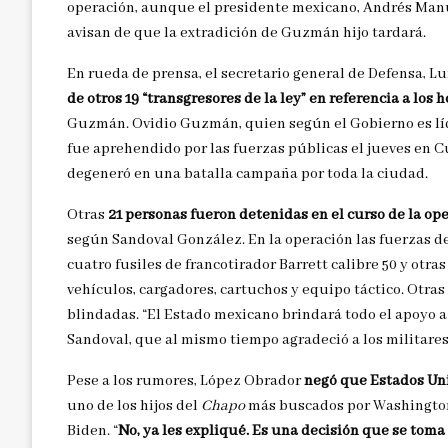
operación, aunque el presidente mexicano, Andrés Manu
avisan de que la extradición de Guzmán hijo tardará.
En rueda de prensa, el secretario general de Defensa, L
de otros 19 “transgresores de la ley” en referencia a lo
Guzmán. Ovidio Guzmán, quien según el Gobierno es líder
fue aprehendido por las fuerzas públicas el jueves en C
degeneró en una batalla campaña por toda la ciudad.
Otras
21 personas fueron detenidas en el curso de la ope
según Sandoval González. En la operación las fuerzas d
cuatro fusiles de francotirador Barrett calibre 50 y otra
vehículos, cargadores, cartuchos y equipo táctico. Otras
blindadas. “El Estado mexicano brindará todo el apoyo a l
Sandoval, que al mismo tiempo agradeció a los militare
Pese a los rumores, López Obrador
negó que Estados Un
uno de los hijos del
Chapo
más buscados por Washington, 
Biden. “
No, ya les expliqué. Es una decisión que se toma 