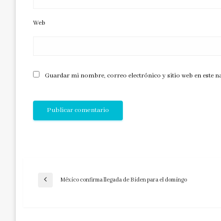
Web
Guardar mi nombre, correo electrónico y sitio web en este 
Navegación
México confirma llegada de Biden para el domingo
Entrada
anterior
de