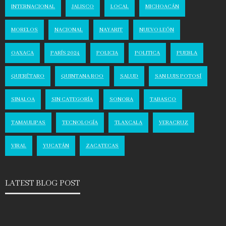
INTERNACIONAL
JALISCO
LOCAL
MICHOACÁN
MORELOS
NACIONAL
NAYARIT
NUEVO LEÓN
OAXACA
PARÍS 2024
POLICIA
POLITICA
PUEBLA
QUERÉTARO
QUINTANA ROO
SALUD
SAN LUIS POTOSÍ
SINALOA
SIN CATEGORÍA
SONORA
TABASCO
TAMAULIPAS
TECNOLOGÍA
TLAXCALA
VERACRUZ
VIRAL
YUCATÁN
ZACATECAS
LATEST BLOG POST