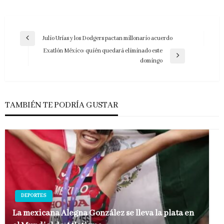
Navegación
Julio Urías y los Dodgers pactan millonario acuerdo
Entrada
de
Exatlón México: quién quedará eliminado este
anterior
Entrada
domingo
entradas
siguiente
TAMBIÉN TE PODRÍA GUSTAR
DEPORTES
La mexicana Alegna González se lleva la plata en