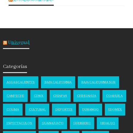
Universal
Categorías
AGUASCALIENTES
BAJA CALIFORNIA
BAJA CALIFORNIA SUR
CAMPECHE
CDMX
CHIAPAS
CHIHUAHUA
COAHUILA
COLIMA
CULTURAL
DEPORTES
DURANGO
EDOMEX
ESPECTACULOS
GUANAJUATO
GUERRERO
HIDALGO