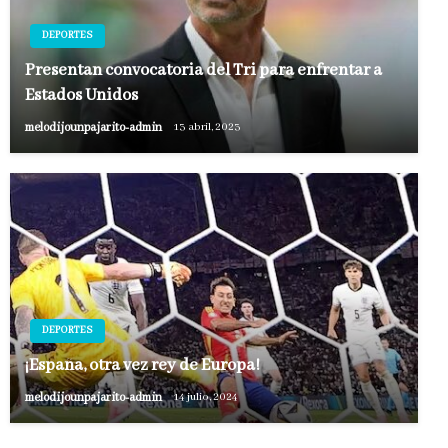
DEPORTES
Presentan convocatoria del Tri para enfrentar a
Estados Unidos
melodijounpajarito-admin
13 abril, 2023
DEPORTES
¡España, otra vez rey de Europa!
melodijounpajarito-admin
14 julio, 2024