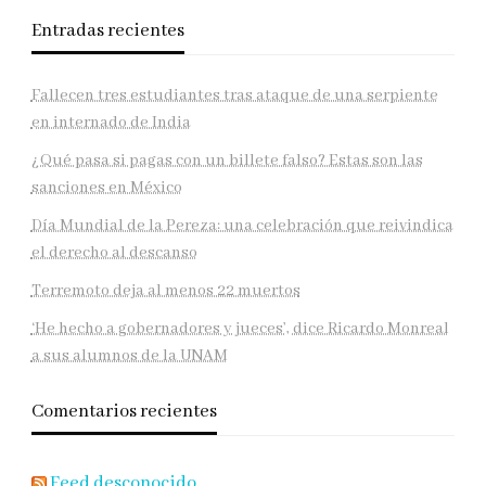
Entradas recientes
Fallecen tres estudiantes tras ataque de una serpiente
en internado de India
¿Qué pasa si pagas con un billete falso? Estas son las
sanciones en México
Día Mundial de la Pereza: una celebración que reivindica
el derecho al descanso
Terremoto deja al menos 22 muertos
‘He hecho a gobernadores y jueces’, dice Ricardo Monreal
a sus alumnos de la UNAM
Comentarios recientes
Feed desconocido