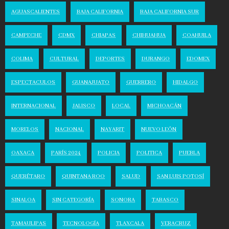
AGUASCALIENTES
BAJA CALIFORNIA
BAJA CALIFORNIA SUR
CAMPECHE
CDMX
CHIAPAS
CHIHUAHUA
COAHUILA
COLIMA
CULTURAL
DEPORTES
DURANGO
EDOMEX
ESPECTACULOS
GUANAJUATO
GUERRERO
HIDALGO
INTERNACIONAL
JALISCO
LOCAL
MICHOACÁN
MORELOS
NACIONAL
NAYARIT
NUEVO LEÓN
OAXACA
PARÍS 2024
POLICIA
POLITICA
PUEBLA
QUERÉTARO
QUINTANA ROO
SALUD
SAN LUIS POTOSÍ
SINALOA
SIN CATEGORÍA
SONORA
TABASCO
TAMAULIPAS
TECNOLOGÍA
TLAXCALA
VERACRUZ