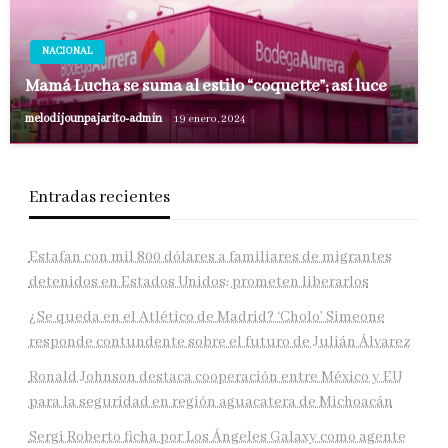
NACIONAL
Mamá Lucha se suma al estilo “coquette”; así luce
melodijounpajarito-admin
19 enero, 2024
Entradas recientes
Estafan con mil 800 dólares a familiares de migrantes
detenidos en Estados Unidos; prometen liberarlos
¿Se queda en el Atlético de Madrid? ‘Cholo’ Simeone
responde contundente sobre el futuro de Julián Álvarez
Ronald Johnson destaca cooperación entre México y EU
para la seguridad en región aguacatera de Michoacán
Sergi Roberto ficha por Los Ángeles Galaxy como agente