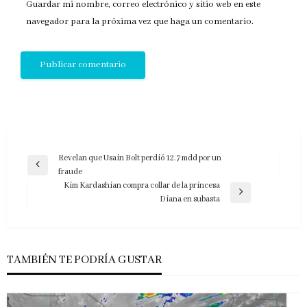
Guardar mi nombre, correo electrónico y sitio web en este
navegador para la próxima vez que haga un comentario.
Navegación
Revelan que Usain Bolt perdió 12.7 mdd por un
Entrada
fraude
de
anterior
Kim Kardashian compra collar de la princesa
entradas
Entrada
Diana en subasta
siguiente
TAMBIÉN TE PODRÍA GUSTAR