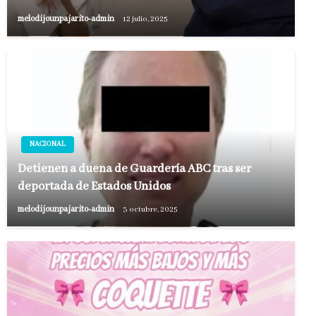
melodijounpajarito-admin
12 julio, 2025
NACIONAL
Detienen a dueña de Guardería ABC tras ser
deportada de Estados Unidos
melodijounpajarito-admin
3 octubre, 2025