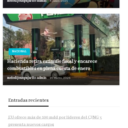
melodijounpajarito-admin
8 junio, 2023
NACIONAL
Hacienda retira estímulo fiscal y encarece
combustibles en plena cuesta de enero
melodijounpajarito-admin
16 enero, 2026
Entradas recientes
EU ofrece más de 100 mdd por líderes del CJNG y
presenta nuevos cargos