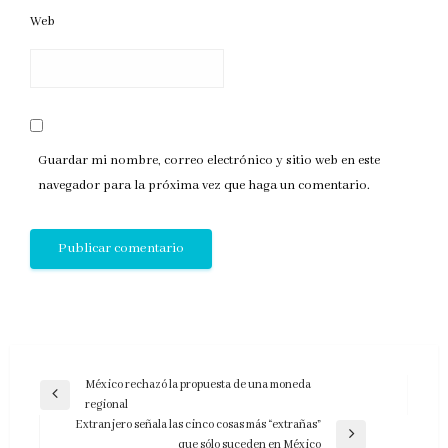
Web
Guardar mi nombre, correo electrónico y sitio web en este
navegador para la próxima vez que haga un comentario.
Navegación
México rechazó la propuesta de una moneda
Entrada
regional
de
anterior
Extranjero señala las cinco cosas más “extrañas”
entradas
Entrada
que sólo suceden en México