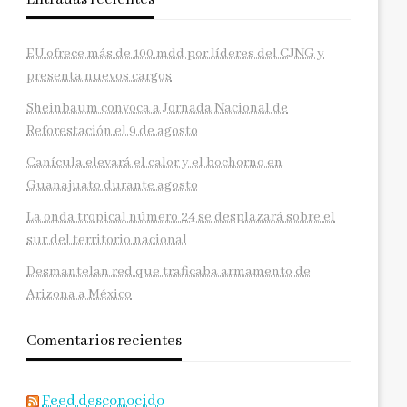
EU ofrece más de 100 mdd por líderes del CJNG y
presenta nuevos cargos
Sheinbaum convoca a Jornada Nacional de
Reforestación el 9 de agosto
Canícula elevará el calor y el bochorno en
Guanajuato durante agosto
La onda tropical número 24 se desplazará sobre el
sur del territorio nacional
Desmantelan red que traficaba armamento de
Arizona a México
Comentarios recientes
Feed desconocido