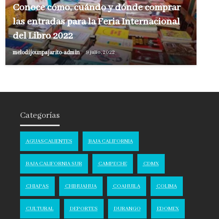
Conoce cómo, cuándo y dónde comprar
las entradas para la Feria Internacional
del Libro 2022
melodijounpajarito-admin
9 julio, 2022
Categorías
AGUASCALIENTES
BAJA CALIFORNIA
BAJA CALIFORNIA SUR
CAMPECHE
CDMX
CHIAPAS
CHIHUAHUA
COAHUILA
COLIMA
CULTURAL
DEPORTES
DURANGO
EDOMEX