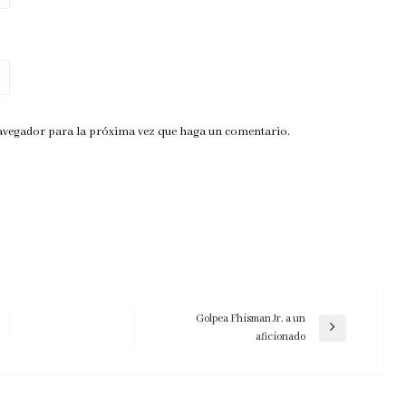
navegador para la próxima vez que haga un comentario.
Golpea Fhisman Jr. a un
Entrada
aficionado
siguiente