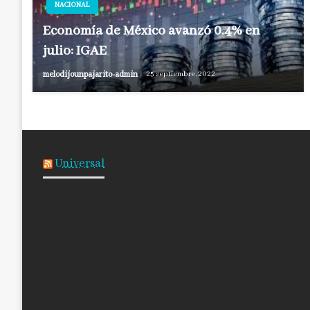
NACIONAL
Economía de México avanzó 0.4% en
julio: IGAE
melodijounpajarito-admin
25 septiembre, 2022
Universal