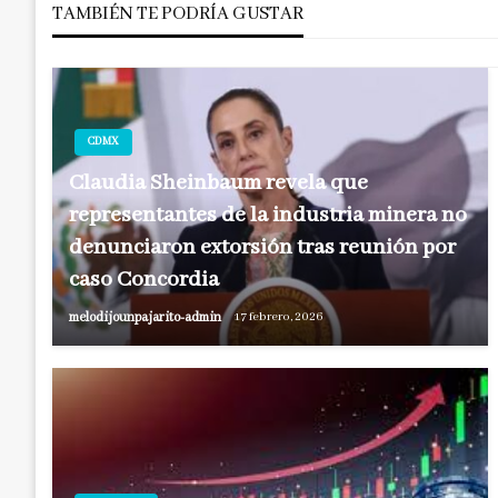
TAMBIÉN TE PODRÍA GUSTAR
entradas
CDMX
Claudia Sheinbaum revela que
representantes de la industria minera no
denunciaron extorsión tras reunión por
caso Concordia
melodijounpajarito-admin
17 febrero, 2026