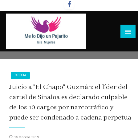
Salta
al
contenido
POLICIA
Juicio a "El Chapo" Guzmán: el líder del
cartel de Sinaloa es declarado culpable
de los 10 cargos por narcotráfico y
puede ser condenado a cadena perpetua
Publicado
13 febrero, 2019