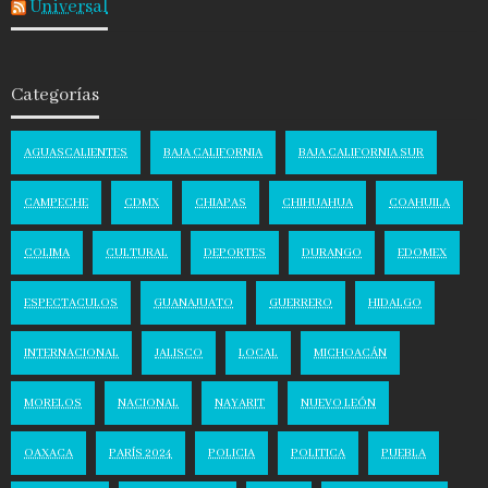
Universal
Categorías
AGUASCALIENTES
BAJA CALIFORNIA
BAJA CALIFORNIA SUR
CAMPECHE
CDMX
CHIAPAS
CHIHUAHUA
COAHUILA
COLIMA
CULTURAL
DEPORTES
DURANGO
EDOMEX
ESPECTACULOS
GUANAJUATO
GUERRERO
HIDALGO
INTERNACIONAL
JALISCO
LOCAL
MICHOACÁN
MORELOS
NACIONAL
NAYARIT
NUEVO LEÓN
OAXACA
PARÍS 2024
POLICIA
POLITICA
PUEBLA