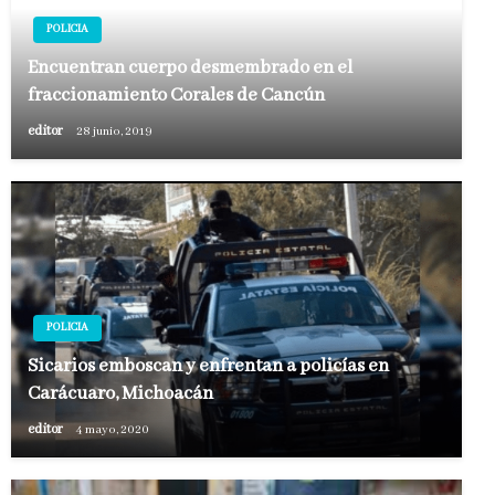
POLICIA
Encuentran cuerpo desmembrado en el
fraccionamiento Corales de Cancún
editor
28 junio, 2019
POLICIA
Sicarios emboscan y enfrentan a policías en
Carácuaro, Michoacán
editor
4 mayo, 2020