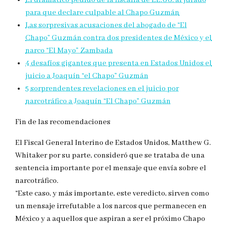
El dramático pedido de la fiscalía de EE.UU. al jurado
para que declare culpable al Chapo Guzmán
Las sorpresivas acusaciones del abogado de “El
Chapo” Guzmán contra dos presidentes de México y el
narco “El Mayo” Zambada
4 desafíos gigantes que presenta en Estados Unidos el
juicio a Joaquín “el Chapo” Guzmán
5 sorprendentes revelaciones en el juicio por
narcotráfico a Joaquín “El Chapo” Guzmán
Fin de las recomendaciones
El Fiscal General Interino de Estados Unidos, Matthew G.
Whitaker por su parte, consideró que se trataba de una
sentencia importante por el mensaje que envía sobre el
narcotráfico.
“Este caso, y más importante, este veredicto, sirven como
un mensaje irrefutable a los narcos que permanecen en
México y a aquellos que aspiran a ser el próximo Chapo