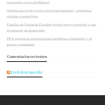
encuentro con Luis Miguel
Adulta mayor se vuelve viral tras insultar y arrebatar
celular a repartidor
Familia de Valentín Elizalde revela nuevo peritaje a casi
20 años de su homîcîdîo
FIFA denuncia intentos para debilitar a Infantino y al
propio organismo
Comentarios recientes
Feed desconocido