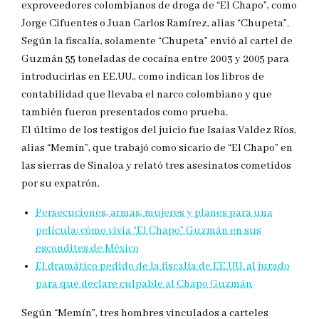
exproveedores colombianos de droga de “El Chapo”, como
Jorge Cifuentes o Juan Carlos Ramírez, alias “Chupeta”.
Según la fiscalía, solamente “Chupeta” envió al cartel de
Guzmán 55 toneladas de cocaína entre 2003 y 2005 para
introducirlas en EE.UU., como indican los libros de
contabilidad que llevaba el narco colombiano y que
también fueron presentados como prueba.
El último de los testigos del juicio fue Isaías Valdez Ríos,
alias “Memín”, que trabajó como sicario de “El Chapo” en
las sierras de Sinaloa y relató tres asesinatos cometidos
por su expatrón.
Persecuciones, armas, mujeres y planes para una
película: cómo vivía “El Chapo” Guzmán en sus
escondites de México
El dramático pedido de la fiscalía de EE.UU. al jurado
para que declare culpable al Chapo Guzmán
Según “Memín”, tres hombres vinculados a carteles