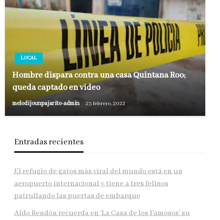
LOCAL
Hombre dispara contra una casa Quintana Roo;
queda captado en video
melodijounpajarito-admin
23 febrero, 2022
Entradas recientes
El refugio de gatos más viral del mundo está en un
aeropuerto internacional y tiene a tres felinos
patrullando las puertas de embarque
Aldo Rendón recuerda en ‘La Casa de los Famosos’ su