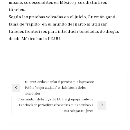
mismo, sus escondites en México y sus distintivos
túneles.
Según las pruebas volcadas en el juicio, Guzmán ganó
fama de “rápido” en el mundo del narco al utilizar
túneles fronterizos para introducir toneladas de drogas
desde México hacia EE.UU.
Navegación
Muere Gordon Banks, el portero que logró ante
Pelé la "mejor atajada" en la historia de los
de
Entrada
mundiales
anterior
entradas
El escándalo de la Liga del LOL, el grupo privado de
Facebook de periodistas franceses que acosaban a
Entrada
sus colegas mujeres
siguiente