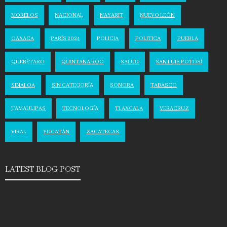
MORELOS
NACIONAL
NAYARIT
NUEVO LEÓN
OAXACA
PARÍS 2024
POLICIA
POLITICA
PUEBLA
QUERÉTARO
QUINTANA ROO
SALUD
SAN LUIS POTOSÍ
SINALOA
SIN CATEGORÍA
SONORA
TABASCO
TAMAULIPAS
TECNOLOGÍA
TLAXCALA
VERACRUZ
VIRAL
YUCATÁN
ZACATECAS
LATEST BLOG POST