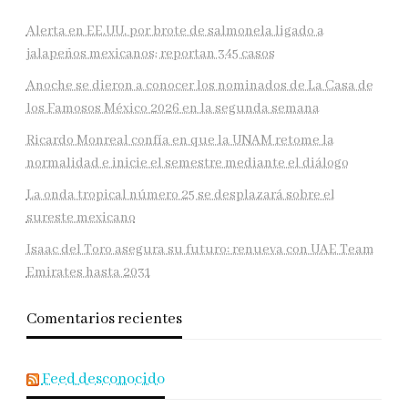
Alerta en EE.UU. por brote de salmonela ligado a
jalapeños mexicanos; reportan 345 casos
Anoche se dieron a conocer los nominados de La Casa de
los Famosos México 2026 en la segunda semana
Ricardo Monreal confía en que la UNAM retome la
normalidad e inicie el semestre mediante el diálogo
La onda tropical número 25 se desplazará sobre el
sureste mexicano
Isaac del Toro asegura su futuro: renueva con UAE Team
Emirates hasta 2031
Comentarios recientes
Feed desconocido