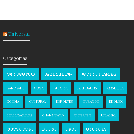
Universal
Categorías
AGUASCALIENTES
BAJA CALIFORNIA
BAJA CALIFORNIA SUR
CAMPECHE
CDMX
CHIAPAS
CHIHUAHUA
COAHUILA
COLIMA
CULTURAL
DEPORTES
DURANGO
EDOMEX
ESPECTACULOS
GUANAJUATO
GUERRERO
HIDALGO
INTERNACIONAL
JALISCO
LOCAL
MICHOACÁN