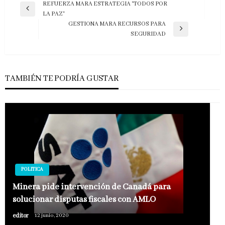
Navegación
REFUERZA MARA ESTRATEGIA “TODOS POR
Entrada
LA PAZ”
de
anterior
GESTIONA MARA RECURSOS PARA
entradas
Entrada
SEGURIDAD
siguiente
TAMBIÉN TE PODRÍA GUSTAR
POLITICA
Minera pide intervención de Canadá para
solucionar disputas fiscales con AMLO
editor
12 junio, 2020