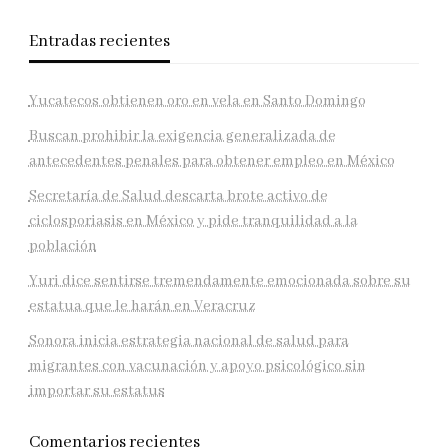
Entradas recientes
Yucatecos obtienen oro en vela en Santo Domingo
Buscan prohibir la exigencia generalizada de
antecedentes penales para obtener empleo en México
Secretaría de Salud descarta brote activo de
ciclosporiasis en México y pide tranquilidad a la
población
Yuri dice sentirse tremendamente emocionada sobre su
estatua que le harán en Veracruz
Sonora inicia estrategia nacional de salud para
migrantes con vacunación y apoyo psicológico sin
importar su estatus
Comentarios recientes