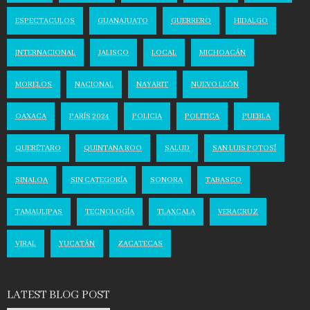
ESPECTACULOS
GUANAJUATO
GUERRERO
HIDALGO
INTERNACIONAL
JALISCO
LOCAL
MICHOACÁN
MORELOS
NACIONAL
NAYARIT
NUEVO LEÓN
OAXACA
PARÍS 2024
POLICIA
POLITICA
PUEBLA
QUERÉTARO
QUINTANA ROO
SALUD
SAN LUIS POTOSÍ
SINALOA
SIN CATEGORÍA
SONORA
TABASCO
TAMAULIPAS
TECNOLOGÍA
TLAXCALA
VERACRUZ
VIRAL
YUCATÁN
ZACATECAS
LATEST BLOG POST