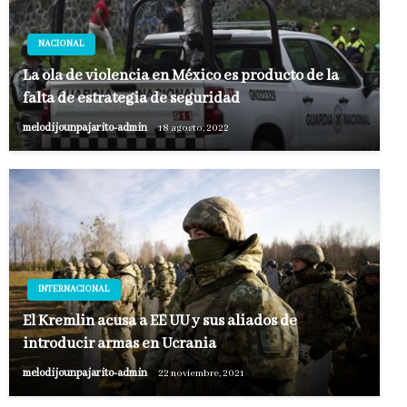
NACIONAL
La ola de violencia en México es producto de la
falta de estrategia de seguridad
melodijounpajarito-admin
18 agosto, 2022
INTERNACIONAL
El Kremlin acusa a EE UU y sus aliados de
introducir armas en Ucrania
melodijounpajarito-admin
22 noviembre, 2021