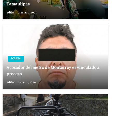
Tamaulipas
editor
21 marzo, 2020
POLICIA
Acosador del metro de Monterrey es vinculado a
proceso
editor
2 marzo, 2020