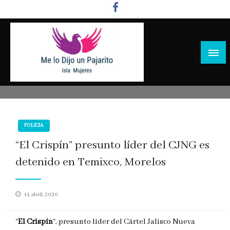
Salta
al
contenido
POLICIA
“El Crispín” presunto líder del CJNG es
detenido en Temixco, Morelos
Publicado
14 abril, 2020
en
“
El Crispín
“, presunto líder del Cártel Jalisco Nueva