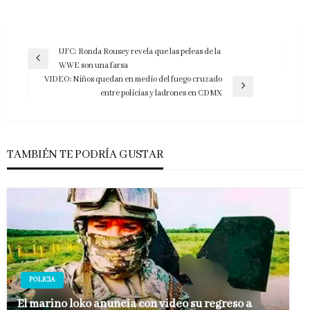
Navegación
UFC: Ronda Rousey revela que las peleas de la
Entrada
WWE son una farsa
de
anterior
VIDEO: Niños quedan en medio del fuego cruzado
entradas
Entrada
entre policías y ladrones en CDMX
siguiente
TAMBIÉN TE PODRÍA GUSTAR
POLICIA
El marino loko anuncia con video su regreso a