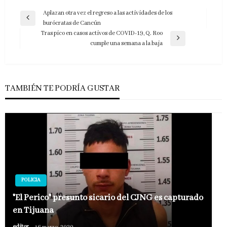
Navegación
Aplazan otra vez el regreso a las actividades de los
Entrada
burócratas de Cancún
de
anterior
Tras pico en casos activos de COVID-19, Q. Roo
entradas
Entrada
cumple una semana a la baja
siguiente
TAMBIÉN TE PODRÍA GUSTAR
POLICIA
"El Perico" presunto sicario del CJNG es capturado
en Tijuana
editor
16 marzo, 2020