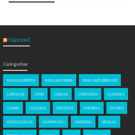
Universal
Categorías
AGUASCALIENTES
BAJA CALIFORNIA
BAJA CALIFORNIA SUR
CAMPECHE
CDMX
CHIAPAS
CHIHUAHUA
COAHUILA
COLIMA
CULTURAL
DEPORTES
DURANGO
EDOMEX
ESPECTACULOS
GUANAJUATO
GUERRERO
HIDALGO