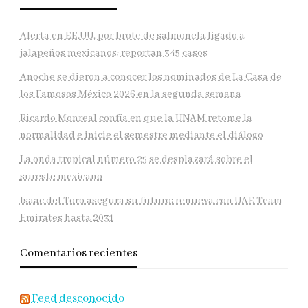
Alerta en EE.UU. por brote de salmonela ligado a
jalapeños mexicanos; reportan 345 casos
Anoche se dieron a conocer los nominados de La Casa de
los Famosos México 2026 en la segunda semana
Ricardo Monreal confía en que la UNAM retome la
normalidad e inicie el semestre mediante el diálogo
La onda tropical número 25 se desplazará sobre el
sureste mexicano
Isaac del Toro asegura su futuro: renueva con UAE Team
Emirates hasta 2031
Comentarios recientes
Feed desconocido