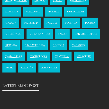
INTERNACIONAL
JALISCO
LOCAL
MICHOACÁN
MORELOS
NACIONAL
NAYARIT
NUEVO LEÓN
OAXACA
PARÍS 2024
POLICIA
POLITICA
PUEBLA
QUERÉTARO
QUINTANA ROO
SALUD
SAN LUIS POTOSÍ
SINALOA
SIN CATEGORÍA
SONORA
TABASCO
TAMAULIPAS
TECNOLOGÍA
TLAXCALA
VERACRUZ
VIRAL
YUCATÁN
ZACATECAS
LATEST BLOG POST