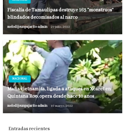
Fiscalía de Tamaulipas destruye 163 “monstruos”
blindados decomisados al narco
melodijounpajarito-admin
27 julio, 2022
NACIONAL
Mafia vietnamita, ligada a ataques en Xcaret en
Quintana Roo; opera desde hace 10 años
melodijounpajarito-admin
10 marzo, 2022
Entradas recientes