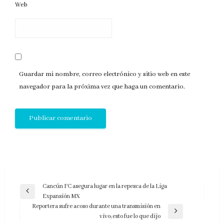
Web
Guardar mi nombre, correo electrónico y sitio web en este
navegador para la próxima vez que haga un comentario.
Navegación
Cancún FC asegura lugar en la repesca de la Liga
Entrada
Expansión MX
de
anterior
Reportera sufre acoso durante una transmisión en
entradas
Entrada
vivo; esto fue lo que dijo