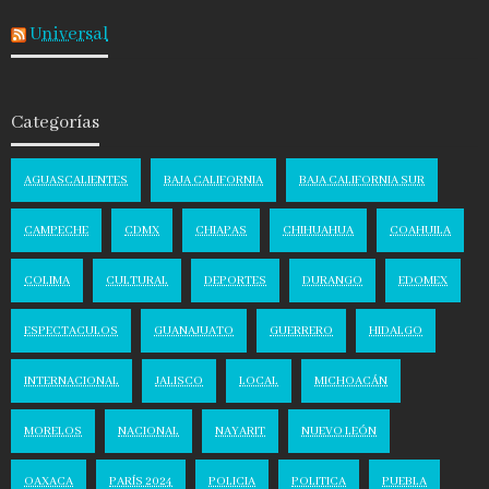
Universal
Categorías
AGUASCALIENTES
BAJA CALIFORNIA
BAJA CALIFORNIA SUR
CAMPECHE
CDMX
CHIAPAS
CHIHUAHUA
COAHUILA
COLIMA
CULTURAL
DEPORTES
DURANGO
EDOMEX
ESPECTACULOS
GUANAJUATO
GUERRERO
HIDALGO
INTERNACIONAL
JALISCO
LOCAL
MICHOACÁN
MORELOS
NACIONAL
NAYARIT
NUEVO LEÓN
OAXACA
PARÍS 2024
POLICIA
POLITICA
PUEBLA