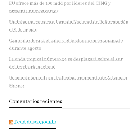
EU ofrece más de 100 mdd por líderes del CJNG y
presenta nuevos cargos
Sheinbaum convoca a Jornada Nacional de Reforestación
el 9 de agosto
Canícula elevará el calor y el bochorno en Guanajuato
durante agosto
La onda tropical número 24 se desplazará sobre el sur
del territorio nacional
Desmantelan red que traficaba armamento de Arizona a
México
Comentarios recientes
Feed desconocido