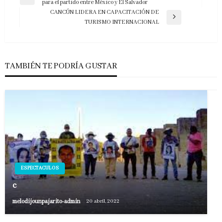
Entrada
para el partido entre México y El Salvador
de
anterior
CANCÚN LIDERA EN CAPACITACIÓN DE
entradas
Entrada
TURISMO INTERNACIONAL
siguiente
TAMBIÉN TE PODRÍA GUSTAR
ESPECTACULOS
c
melodijounpajarito-admin
20 abril, 2022