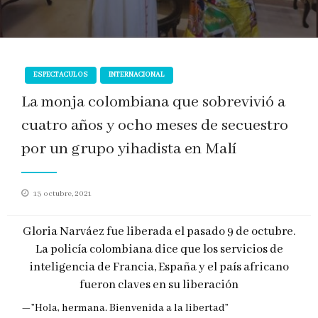
ESPECTACULOS
INTERNACIONAL
La monja colombiana que sobrevivió a
cuatro años y ocho meses de secuestro
por un grupo yihadista en Malí
Publicado
13 octubre, 2021
en
Gloria Narváez fue liberada el pasado 9 de octubre.
La policía colombiana dice que los servicios de
inteligencia de Francia, España y el país africano
fueron claves en su liberación
—”Hola, hermana. Bienvenida a la libertad”