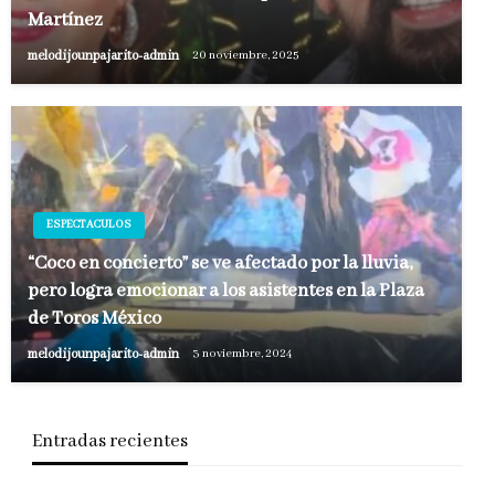
Martínez
melodijounpajarito-admin
20 noviembre, 2025
ESPECTACULOS
“Coco en concierto” se ve afectado por la lluvia,
pero logra emocionar a los asistentes en la Plaza
de Toros México
melodijounpajarito-admin
3 noviembre, 2024
Entradas recientes