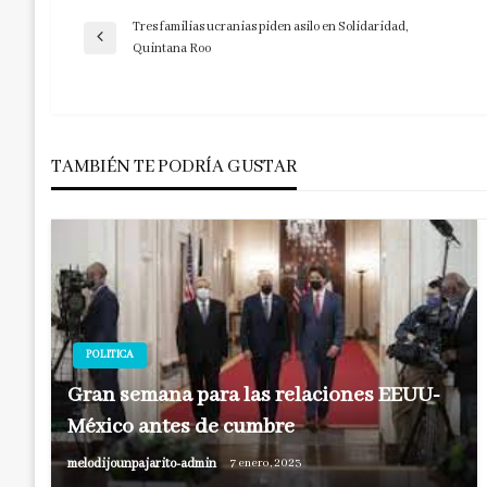
Tres familias ucranias piden asilo en Solidaridad,
Navegación
Entrada
Quintana Roo
anterior
de
entradas
TAMBIÉN TE PODRÍA GUSTAR
POLITICA
Gran semana para las relaciones EEUU-
México antes de cumbre
melodijounpajarito-admin
7 enero, 2023