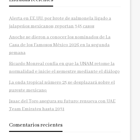
Alerta en EE.UU. por brote de salmonela ligado a
jalapeños mexicanos; reportan 345 casos
Anoche se dieron a conocer los nominados de La
Casa de los Famosos México 2026 en la segunda
semana
Ricardo Monreal confía en que la UNAM retome la
normalidad e inicie el semestre mediante el diálogo
La onda tropical número 25 se desplazará sobre el
sureste mexicano
Isaac del Toro asegura su futuro: renueva con UAE
Team Emirates hasta 2031
Comentarios recientes