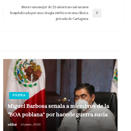
Muere una mujer de 39 años tras casi un mes
hospitalizada por una cirugía estética en una clínica
Entrada
privada de Cartagena
siguiente
POLITICA
Miguel Barbosa señala a miembros de la
“BOA poblana” por hacerle guerra sucia
editor
10 junio, 2020