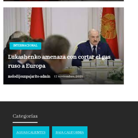
INTERNACIONAL
Lukashenko amenaza con cortar el gas
ruso a Europa
melodijounpajarito-admin
12 noviembre, 2021
Categorías
AGUASCALIENTES
BAJA CALIFORNIA