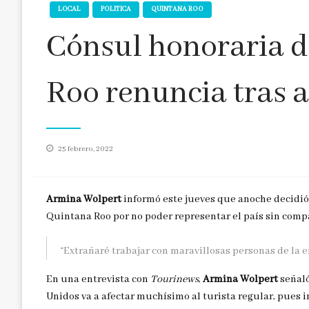
LOCAL
POLITICA
QUINTANA ROO
Cónsul honoraria d
Roo renuncia tras 
Publicado
25 febrero, 2022
en
Armina Wolpert
informó este jueves que anoche decidió
Quintana Roo por no poder representar el país sin compar
“Extrañaré trabajar con maravillosas personas de la 
En una entrevista con
Tourinews
,
Armina Wolpert
señaló
Unidos va a afectar muchísimo al turista regular, pues