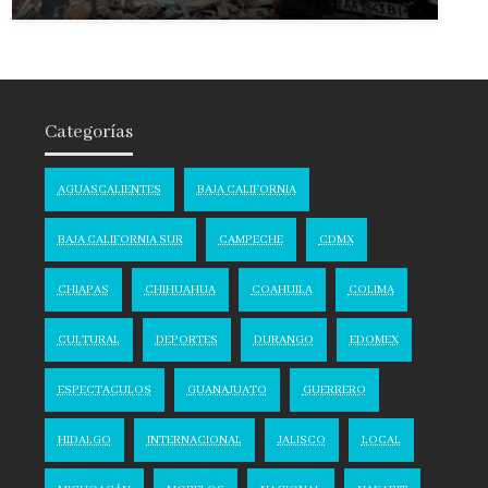
Categorías
AGUASCALIENTES
BAJA CALIFORNIA
BAJA CALIFORNIA SUR
CAMPECHE
CDMX
CHIAPAS
CHIHUAHUA
COAHUILA
COLIMA
CULTURAL
DEPORTES
DURANGO
EDOMEX
ESPECTACULOS
GUANAJUATO
GUERRERO
HIDALGO
INTERNACIONAL
JALISCO
LOCAL