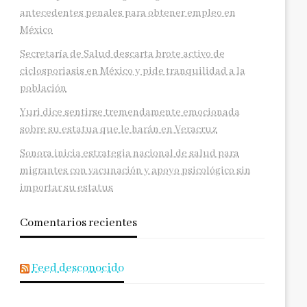
antecedentes penales para obtener empleo en
México
Secretaría de Salud descarta brote activo de
ciclosporiasis en México y pide tranquilidad a la
población
Yuri dice sentirse tremendamente emocionada
sobre su estatua que le harán en Veracruz
Sonora inicia estrategia nacional de salud para
migrantes con vacunación y apoyo psicológico sin
importar su estatus
Comentarios recientes
Feed desconocido