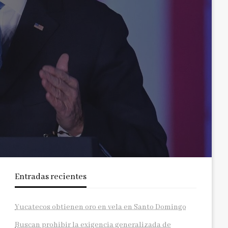
Entradas recientes
Yucatecos obtienen oro en vela en Santo Domingo
Buscan prohibir la exigencia generalizada de