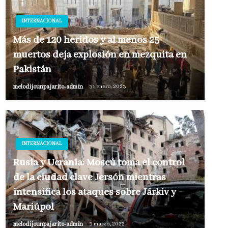
INTERNACIONAL
Más de 120 heridos y al menos 25
muertos deja explosión en mezquita en
Pakistán
melodijounpajarito-admin
31 enero, 2023
INTERNACIONAL
Rusia y Ucrania: Moscú toma el control
de la ciudad clave Jersón mientras
intensifica los ataques sobre Járkiv y
Mariúpol
melodijounpajarito-admin
3 marzo, 2022