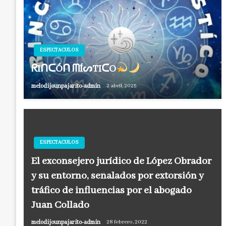
ESPECTACULOS
ᖇIᑎᑕÓᑎ ᗰÍᔕTIᑕO
melodijounpajarito-admin
2 abril, 2025
ESPECTACULOS
El exconsejero jurídico de López Obrador
y su entorno, señalados por extorsión y
tráfico de influencias por el abogado
Juan Collado
melodijounpajarito-admin
28 febrero, 2022