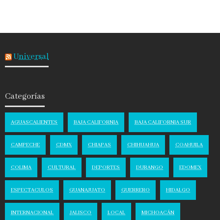
Universal
Categorías
AGUASCALIENTES
BAJA CALIFORNIA
BAJA CALIFORNIA SUR
CAMPECHE
CDMX
CHIAPAS
CHIHUAHUA
COAHUILA
COLIMA
CULTURAL
DEPORTES
DURANGO
EDOMEX
ESPECTACULOS
GUANAJUATO
GUERRERO
HIDALGO
INTERNACIONAL
JALISCO
LOCAL
MICHOACÁN