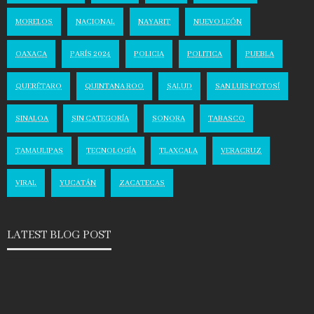
MORELOS
NACIONAL
NAYARIT
NUEVO LEÓN
OAXACA
PARÍS 2024
POLICIA
POLITICA
PUEBLA
QUERÉTARO
QUINTANA ROO
SALUD
SAN LUIS POTOSÍ
SINALOA
SIN CATEGORÍA
SONORA
TABASCO
TAMAULIPAS
TECNOLOGÍA
TLAXCALA
VERACRUZ
VIRAL
YUCATÁN
ZACATECAS
LATEST BLOG POST