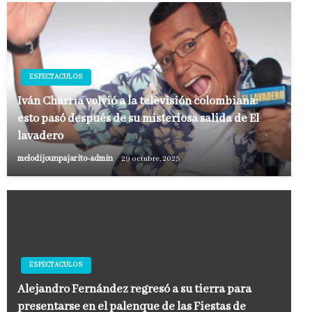
ESPECTACULOS
Iván Charria volvió a la televisión colombiana:
esto pasó después de su misteriosa salida de El
lavadero
melodijounpajarito-admin
29 octubre, 2023
ESPECTACULOS
Alejandro Fernández regresó a su tierra para
presentarse en el palenque de las Fiestas de