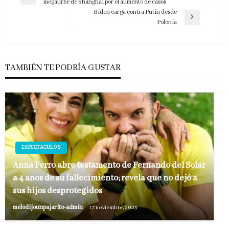
Entrada
megaurbe de Shanghái por el aumento de casos
de
anterior
Biden carga contra Putin desde
entradas
Entrada
Polonia
siguiente
TAMBIÉN TE PODRÍA GUSTAR
ESPECTACULOS
Anna Ferro abre testamento de Fernando del Solar
a 4 años de su fallecimiento; revela que no dejó a
sus hijos desprotegidos
melodijounpajarito-admin
17 noviembre, 2025