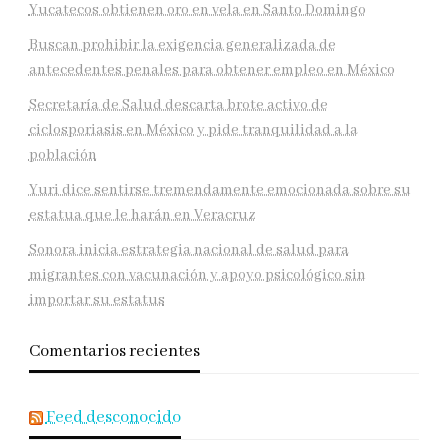
Yucatecos obtienen oro en vela en Santo Domingo
Buscan prohibir la exigencia generalizada de
antecedentes penales para obtener empleo en México
Secretaría de Salud descarta brote activo de
ciclosporiasis en México y pide tranquilidad a la
población
Yuri dice sentirse tremendamente emocionada sobre su
estatua que le harán en Veracruz
Sonora inicia estrategia nacional de salud para
migrantes con vacunación y apoyo psicológico sin
importar su estatus
Comentarios recientes
Feed desconocido