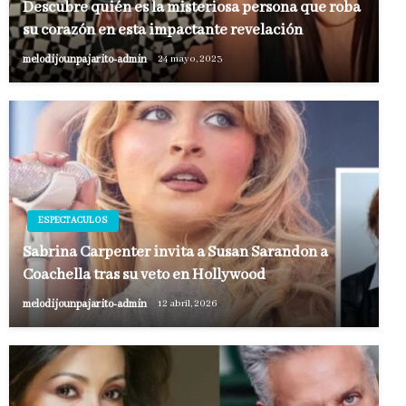
Descubre quién es la misteriosa persona que roba
su corazón en esta impactante revelación
melodijounpajarito-admin
24 mayo, 2023
ESPECTACULOS
Sabrina Carpenter invita a Susan Sarandon a
Coachella tras su veto en Hollywood
melodijounpajarito-admin
12 abril, 2026