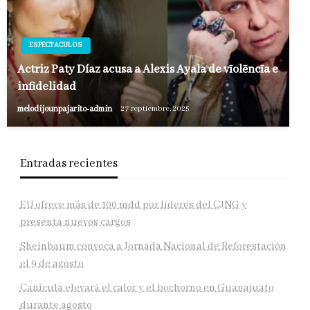
ESPECTACULOS
Actriz Paty Díaz acusa a Alexis Ayala de vīolēncīa e
infidelidad
melodijounpajarito-admin
27 septiembre, 2025
Entradas recientes
EU ofrece más de 100 mdd por líderes del CJNG y
presenta nuevos cargos
Sheinbaum convoca a Jornada Nacional de Reforestación
el 9 de agosto
Canícula elevará el calor y el bochorno en Guanajuato
durante agosto