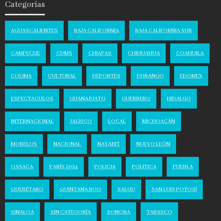
Categorías
AGUASCALIENTES
BAJA CALIFORNIA
BAJA CALIFORNIA SUR
CAMPECHE
CDMX
CHIAPAS
CHIHUAHUA
COAHUILA
COLIMA
CULTURAL
DEPORTES
DURANGO
EDOMEX
ESPECTACULOS
GUANAJUATO
GUERRERO
HIDALGO
INTERNACIONAL
JALISCO
LOCAL
MICHOACÁN
MORELOS
NACIONAL
NAYARIT
NUEVO LEÓN
OAXACA
PARÍS 2024
POLICIA
POLITICA
PUEBLA
QUERÉTARO
QUINTANA ROO
SALUD
SAN LUIS POTOSÍ
SINALOA
SIN CATEGORÍA
SONORA
TABASCO