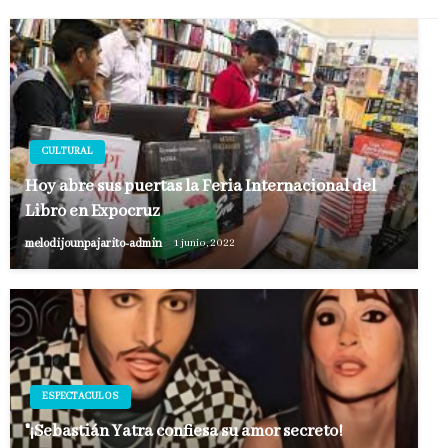
CULTURAL
Hoy abre sus puertas la Feria Internacional del
Libro en Expocruz
melodijounpajarito-admin
1 junio, 2022
ESPECTACULOS
"¡Sebastián Yatra confiesa su amor secreto!