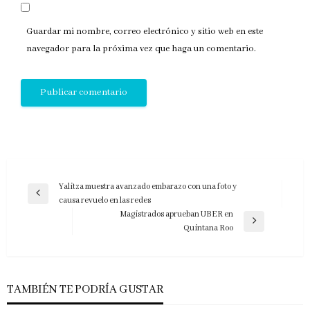
Guardar mi nombre, correo electrónico y sitio web en este
navegador para la próxima vez que haga un comentario.
Navegación
Yalitza muestra avanzado embarazo con una foto y
Entrada
causa revuelo en las redes
de
anterior
Magistrados aprueban UBER en
entradas
Entrada
Quintana Roo
siguiente
TAMBIÉN TE PODRÍA GUSTAR