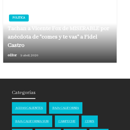
POLITICA
Tachan a Vicente Fox de MISERABLE por
anécdota de "comes y te vas" a Fidel
Castro
editor
9 abril, 2020
Categorías
AGUASCALIENTES
BAJA CALIFORNIA
BAJA CALIFORNIA SUR
CAMPECHE
CDMX