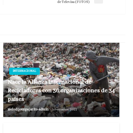
Entrada
de Televisa (FOTOS)
siguiente
INTERNACIONAL
Nace la Alianza Internacional de
Recicladores con 36 organizaciones de 34
países
melodijounpajarito-admin
30 octubre, 2022