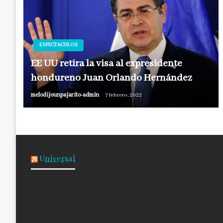
ESPECTACULOS
EE UU retira la visa al expresidente
hondureño Juan Orlando Hernández
melodijounpajarito-admin
7 febrero, 2022
Universal