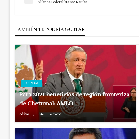
Navegación
Entrada
Alianza Federalista por México
anterior
de
TAMBIÉN TE PODRÍA GUSTAR
entradas
POLITICA
Para 2021 beneficios de región fronteriza
de Chetumal: AMLO
editor
5 noviembre, 2020