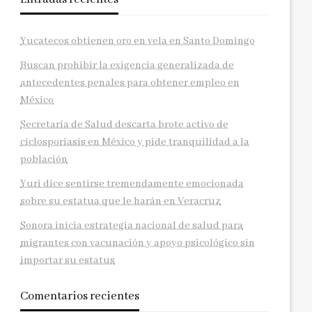
Yucatecos obtienen oro en vela en Santo Domingo
Buscan prohibir la exigencia generalizada de
antecedentes penales para obtener empleo en
México
Secretaría de Salud descarta brote activo de
ciclosporiasis en México y pide tranquilidad a la
población
Yuri dice sentirse tremendamente emocionada
sobre su estatua que le harán en Veracruz
Sonora inicia estrategia nacional de salud para
migrantes con vacunación y apoyo psicológico sin
importar su estatus
Comentarios recientes